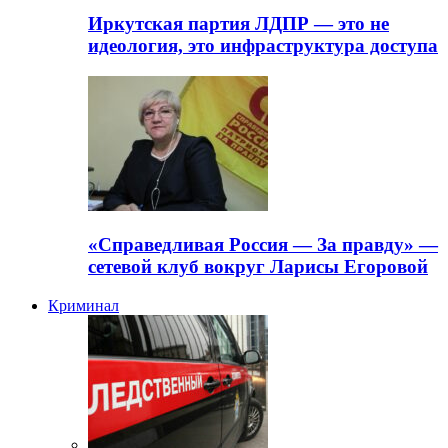
Иркутская партия ЛДПР — это не
идеология, это инфраструктура доступа
«Справедливая Россия — За правду» —
сетевой клуб вокруг Ларисы Егоровой
Криминал