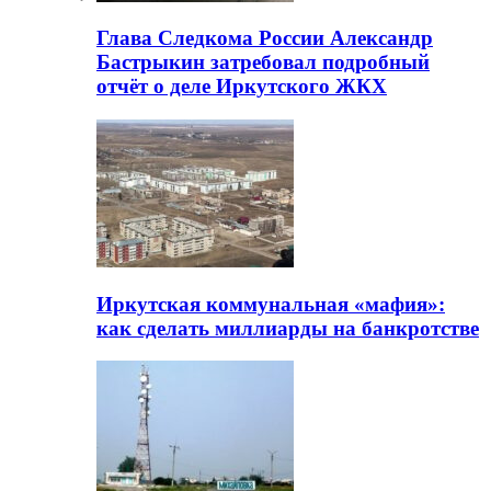
Глава Следкома России Александр
Бастрыкин затребовал подробный
отчёт о деле Иркутского ЖКХ
Иркутская коммунальная «мафия»:
как сделать миллиарды на банкротстве