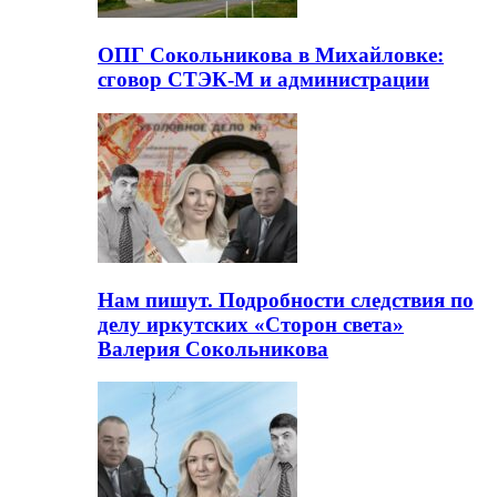
ОПГ Сокольникова в Михайловке:
сговор СТЭК-М и администрации
Нам пишут. Подробности следствия по
делу иркутских «Сторон света»
Валерия Сокольникова