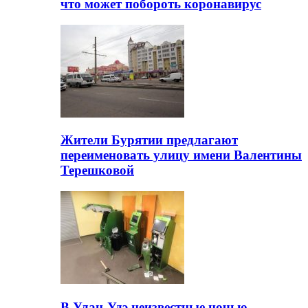
что может побороть коронавирус
Жители Бурятии предлагают
переименовать улицу имени Валентины
Терешковой
В Улан-Удэ неизвестные ночью