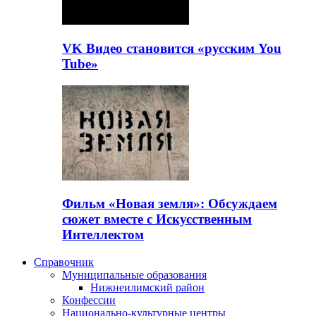
VK Видео становится «русским You
Tube»
Фильм «Новая земля»: Обсуждаем
сюжет вместе с Искусственным
Интеллектом
Справочник
Муниципальные образования
Нижнеилимский район
Конфессии
Национально-культурные центры