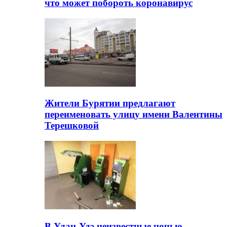
что может побороть коронавирус
Жители Бурятии предлагают
переименовать улицу имени Валентины
Терешковой
В Улан-Удэ неизвестные ночью