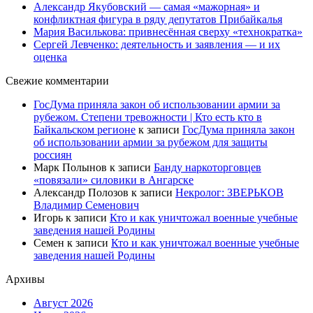
Александр Якубовский — самая «мажорная» и
конфликтная фигура в ряду депутатов Прибайкалья
Мария Василькова: привнесённая сверху «технократка»
Сергей Левченко: деятельность и заявления — и их
оценка
Свежие комментарии
ГосДума приняла закон об использовании армии за
рубежом. Степени тревожности | Кто есть кто в
Байкальском регионе
к записи
ГосДума приняла закон
об использовании армии за рубежом для защиты
россиян
Марк Полынов
к записи
Банду наркоторговцев
«повязали» силовики в Ангарске
Александр Полозов
к записи
Некролог: ЗВЕРЬКОВ
Владимир Семенович
Игорь
к записи
Кто и как уничтожал военные учебные
заведения нашей Родины
Семен
к записи
Кто и как уничтожал военные учебные
заведения нашей Родины
Архивы
Август 2026