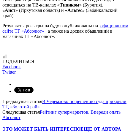
освещаться на ТВ-каналах
«Тивиком»
(Бурятия),
«Аист»
(Иркутская область) и
«Альтес»
(Забайкальский
край).
Результаты розыгрыша будут опубликованы на
официальном
сайте ТГ «Абсолют»
, а также на досках объявлений в
магазинах ТГ «Абсолют».
ПОДЕЛИТЬСЯ
Facebook
Twitter
Предыдущая статья
В Черемхово по решению суда прикрыли
ТЦ «Золотой рай»
Следующая статья
Рейтинг супермаркетов. Впереди опять
Абсолют
ЭТО МОЖЕТ БЫТЬ ИНТЕРЕСНО
ЕЩЕ ОТ АВТОРА