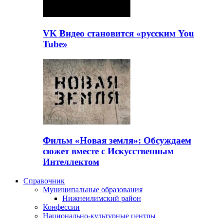
VK Видео становится «русским You
Tube»
Фильм «Новая земля»: Обсуждаем
сюжет вместе с Искусственным
Интеллектом
Справочник
Муниципальные образования
Нижнеилимский район
Конфессии
Национально-культурные центры