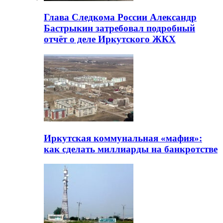
Глава Следкома России Александр
Бастрыкин затребовал подробный
отчёт о деле Иркутского ЖКХ
Иркутская коммунальная «мафия»:
как сделать миллиарды на банкротстве