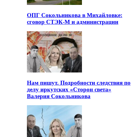
ОПГ Сокольникова в Михайловке:
сговор СТЭК-М и администрации
Нам пишут. Подробности следствия по
делу иркутских «Сторон света»
Валерия Сокольникова