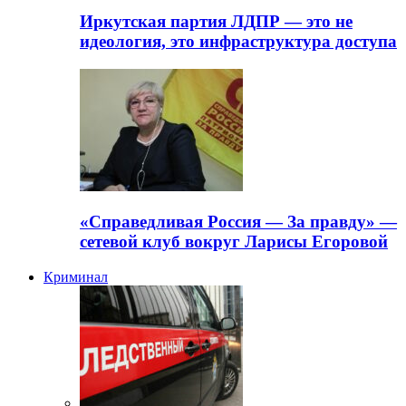
Иркутская партия ЛДПР — это не
идеология, это инфраструктура доступа
«Справедливая Россия — За правду» —
сетевой клуб вокруг Ларисы Егоровой
Криминал