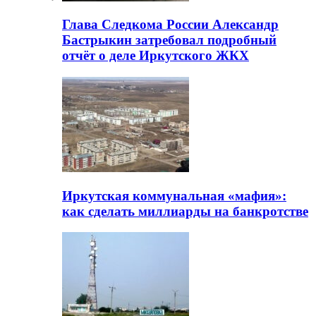
Глава Следкома России Александр
Бастрыкин затребовал подробный
отчёт о деле Иркутского ЖКХ
Иркутская коммунальная «мафия»:
как сделать миллиарды на банкротстве