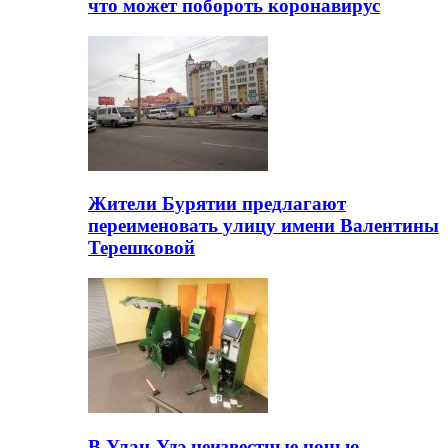
что может побороть коронавирус
Жители Бурятии предлагают
переименовать улицу имени Валентины
Терешковой
В Улан-Удэ неизвестные ночью