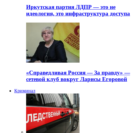
Иркутская партия ЛДПР — это не
идеология, это инфраструктура доступа
«Справедливая Россия — За правду» —
сетевой клуб вокруг Ларисы Егоровой
Криминал