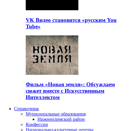
VK Видео становится «русским You
Tube»
Фильм «Новая земля»: Обсуждаем
сюжет вместе с Искусственным
Интеллектом
Справочник
Муниципальные образования
Нижнеилимский район
Конфессии
Национально-культурные центры