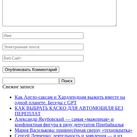
Свежие записи
Как Англо-саксам и Хардлендцам выжить вместе на
одной планете. Беседы с GPT
КАК ВЫБРАТЬ КАСКО ДЛЯ АВТОМОБИЛЯ БЕЗ
ПЕРЕПЛАТ
Александр Якубовский — самая «мажорная» и
конфликтная фигура в ряду депутатов Прибайкалья
Мария Василькова: привнесённая сверху «технократка»
Сергей Левченко: деятельность и заявления — и их