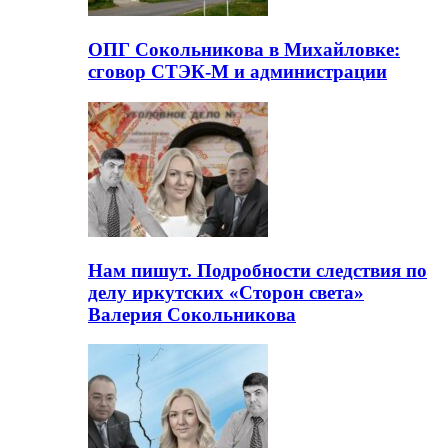
ОПГ Сокольникова в Михайловке:
сговор СТЭК-М и администрации
Нам пишут. Подробности следствия по
делу иркутских «Сторон света»
Валерия Сокольникова