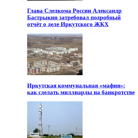
Глава Следкома России Александр
Бастрыкин затребовал подробный
отчёт о деле Иркутского ЖКХ
Иркутская коммунальная «мафия»:
как сделать миллиарды на банкротстве