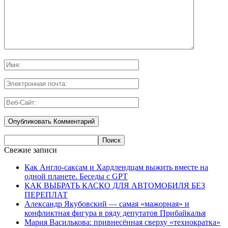
Свежие записи
Как Англо-саксам и Хардлендцам выжить вместе на
одной планете. Беседы с GPT
КАК ВЫБРАТЬ КАСКО ДЛЯ АВТОМОБИЛЯ БЕЗ
ПЕРЕПЛАТ
Александр Якубовский — самая «мажорная» и
конфликтная фигура в ряду депутатов Прибайкалья
Мария Василькова: привнесённая сверху «технократка»