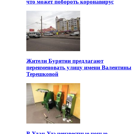
что может побороть коронавирус
Жители Бурятии предлагают
переименовать улицу имени Валентины
Терешковой
В Улан-Удэ неизвестные ночью