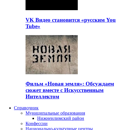
VK Видео становится «русским You
Tube»
Фильм «Новая земля»: Обсуждаем
сюжет вместе с Искусственным
Интеллектом
Справочник
Муниципальные образования
Нижнеилимский район
Конфессии
Национально-культурные центры