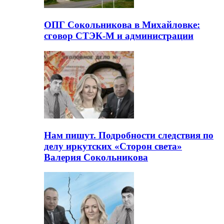
ОПГ Сокольникова в Михайловке:
сговор СТЭК-М и администрации
Нам пишут. Подробности следствия по
делу иркутских «Сторон света»
Валерия Сокольникова