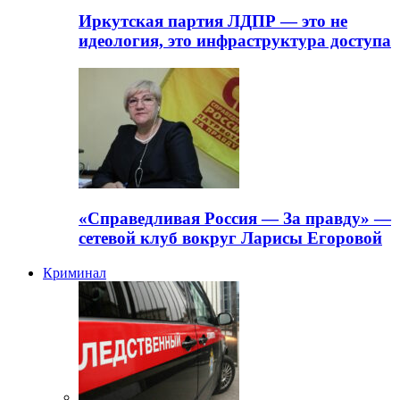
Иркутская партия ЛДПР — это не
идеология, это инфраструктура доступа
«Справедливая Россия — За правду» —
сетевой клуб вокруг Ларисы Егоровой
Криминал