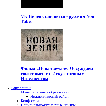
VK Видео становится «русским You
Tube»
Фильм «Новая земля»: Обсуждаем
сюжет вместе с Искусственным
Интеллектом
Справочник
Муниципальные образования
Нижнеилимский район
Конфессии
Национально-культурные центры