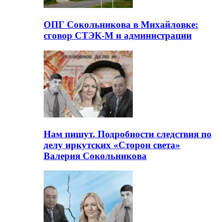
ОПГ Сокольникова в Михайловке:
сговор СТЭК-М и администрации
Нам пишут. Подробности следствия по
делу иркутских «Сторон света»
Валерия Сокольникова