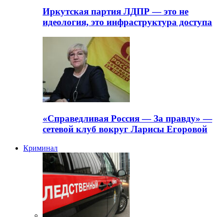
Иркутская партия ЛДПР — это не
идеология, это инфраструктура доступа
«Справедливая Россия — За правду» —
сетевой клуб вокруг Ларисы Егоровой
Криминал