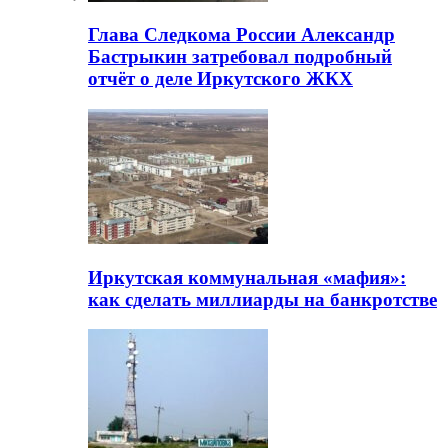
Глава Следкома России Александр
Бастрыкин затребовал подробный
отчёт о деле Иркутского ЖКХ
Иркутская коммунальная «мафия»:
как сделать миллиарды на банкротстве