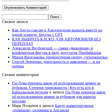
Свежие записи
Как Англо-саксам и Хардлендцам выжить вместе на
одной планете. Беседы с GPT
КАК ВЫБРАТЬ КАСКО ДЛЯ АВТОМОБИЛЯ БЕЗ
ПЕРЕПЛАТ
Александр Якубовский — самая «мажорная» и
конфликтная фигура в ряду депутатов Прибайкалья
Мария Василькова: привнесённая сверху «технократка»
Сергей Левченко: деятельность и заявления — и их
оценка
Свежие комментарии
ГосДума приняла закон об использовании армии за
рубежом. Степени тревожности | Кто есть кто в
Байкальском регионе
к записи
ГосДума приняла закон
об использовании армии за рубежом для защиты
россиян
Марк Полынов
к записи
Банду наркоторговцев
«повязали» силовики в Ангарске