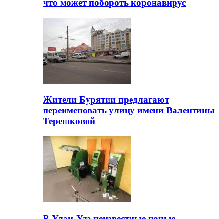
что может побороть коронавирус
Жители Бурятии предлагают
переименовать улицу имени Валентины
Терешковой
В Улан-Удэ неизвестные ночью