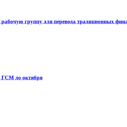
 рабочую группу для перевода традиционных фин
т ГСМ до октября