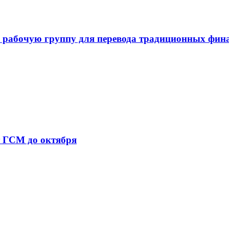
 рабочую группу для перевода традиционных фин
т ГСМ до октября