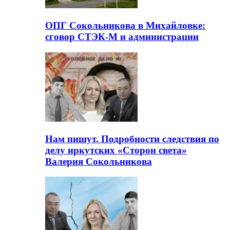
ОПГ Сокольникова в Михайловке:
сговор СТЭК-М и администрации
Нам пишут. Подробности следствия по
делу иркутских «Сторон света»
Валерия Сокольникова