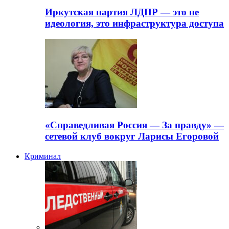
Иркутская партия ЛДПР — это не
идеология, это инфраструктура доступа
«Справедливая Россия — За правду» —
сетевой клуб вокруг Ларисы Егоровой
Криминал