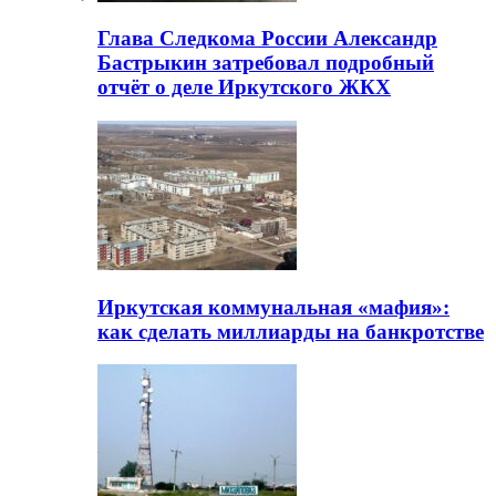
Глава Следкома России Александр
Бастрыкин затребовал подробный
отчёт о деле Иркутского ЖКХ
Иркутская коммунальная «мафия»:
как сделать миллиарды на банкротстве