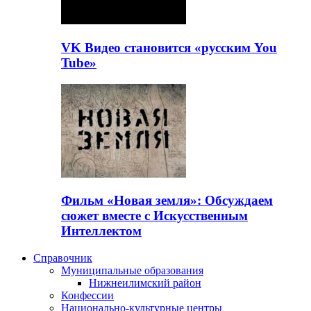
VK Видео становится «русским You
Tube»
Фильм «Новая земля»: Обсуждаем
сюжет вместе с Искусственным
Интеллектом
Справочник
Муниципальные образования
Нижнеилимский район
Конфессии
Национально-культурные центры