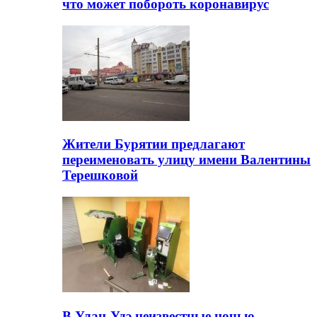
что может побороть коронавирус
Жители Бурятии предлагают
переименовать улицу имени Валентины
Терешковой
В Улан-Удэ неизвестные ночью