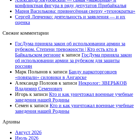
конфликтная фигура в ряду депутатов Прибайкалья
Мария Василькова: привнесённая сверху «технократка»
Сергей Левченко: деятельность и заявления — и их
оценка
Свежие комментарии
ГосДума приняла закон об использовании армии за
рубежом. Степени тревожности | Кто есть кто в
Байкальском регионе
к записи
ГосДума приняла закон
об использовании армии за рубежом для защиты
россиян
Марк Полынов
к записи
Банду наркоторговцев
«повязали» силовики в Ангарске
Александр Полозов
к записи
Некролог: ЗВЕРЬКОВ
Владимир Семенович
Игорь
к записи
Кто и как уничтожал военные учебные
заведения нашей Родины
Семен
к записи
Кто и как уничтожал военные учебные
заведения нашей Родины
Архивы
Август 2026
Июль 2026