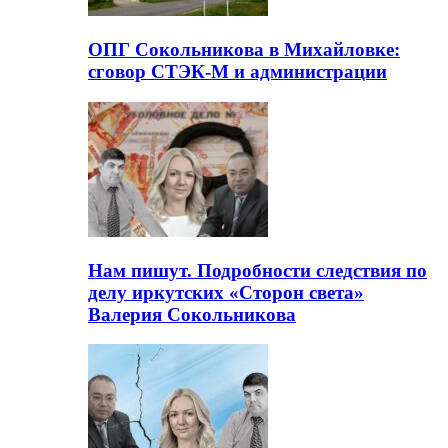
ОПГ Сокольникова в Михайловке:
сговор СТЭК-М и администрации
Нам пишут. Подробности следствия по
делу иркутских «Сторон света»
Валерия Сокольникова