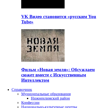
VK Видео становится «русским You
Tube»
Фильм «Новая земля»: Обсуждаем
сюжет вместе с Искусственным
Интеллектом
Справочник
Муниципальные образования
Нижнеилимский район
Конфессии
Национально-культурные центры