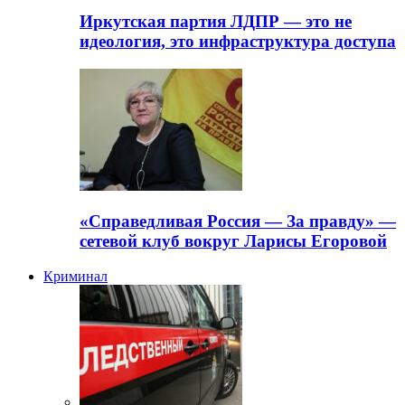
Иркутская партия ЛДПР — это не
идеология, это инфраструктура доступа
«Справедливая Россия — За правду» —
сетевой клуб вокруг Ларисы Егоровой
Криминал