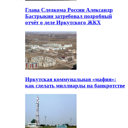
Глава Следкома России Александр
Бастрыкин затребовал подробный
отчёт о деле Иркутского ЖКХ
Иркутская коммунальная «мафия»:
как сделать миллиарды на банкротстве