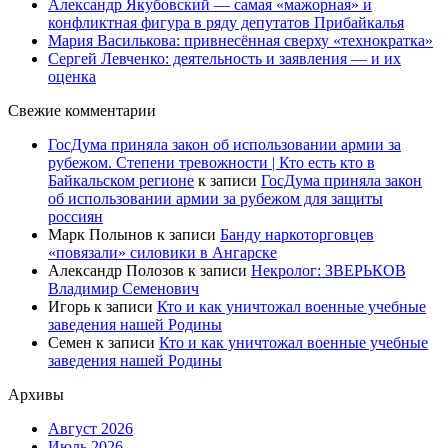
Александр Якубовский — самая «мажорная» и
конфликтная фигура в ряду депутатов Прибайкалья
Мария Василькова: привнесённая сверху «технократка»
Сергей Левченко: деятельность и заявления — и их
оценка
Свежие комментарии
ГосДума приняла закон об использовании армии за
рубежом. Степени тревожности | Кто есть кто в
Байкальском регионе
к записи
ГосДума приняла закон
об использовании армии за рубежом для защиты
россиян
Марк Полынов
к записи
Банду наркоторговцев
«повязали» силовики в Ангарске
Александр Полозов
к записи
Некролог: ЗВЕРЬКОВ
Владимир Семенович
Игорь
к записи
Кто и как уничтожал военные учебные
заведения нашей Родины
Семен
к записи
Кто и как уничтожал военные учебные
заведения нашей Родины
Архивы
Август 2026
Июль 2026