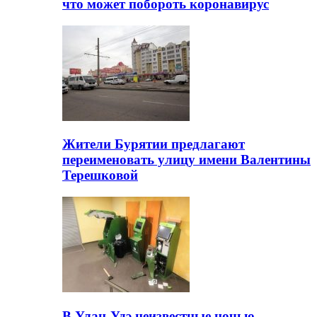
что может побороть коронавирус
Жители Бурятии предлагают
переименовать улицу имени Валентины
Терешковой
В Улан-Удэ неизвестные ночью