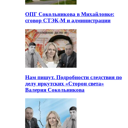
ОПГ Сокольникова в Михайловке:
сговор СТЭК-М и администрации
Нам пишут. Подробности следствия по
делу иркутских «Сторон света»
Валерия Сокольникова