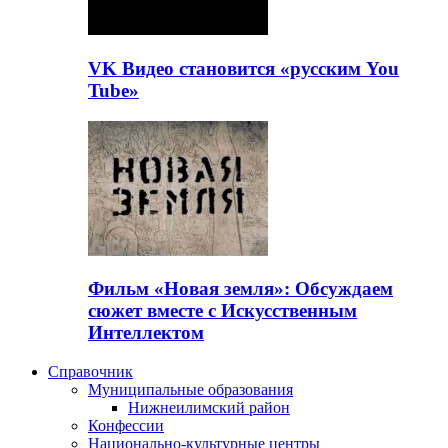
VK Видео становится «русским You
Tube»
Фильм «Новая земля»: Обсуждаем
сюжет вместе с Искусственным
Интеллектом
Справочник
Муниципальные образования
Нижнеилимский район
Конфессии
Национально-культурные центры