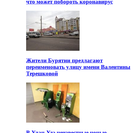
что может побороть коронавирус
Жители Бурятии предлагают
переименовать улицу имени Валентины
Терешковой
В Улан-Удэ неизвестные ночью