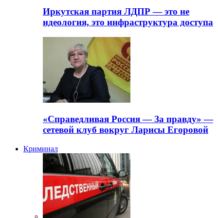
Иркутская партия ЛДПР — это не
идеология, это инфраструктура доступа
«Справедливая Россия — За правду» —
сетевой клуб вокруг Ларисы Егоровой
Криминал