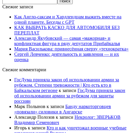
Свежие записи
Как Англо-саксам и Хардлендцам выжить вместе на
одной планете. Беседы с GPT
КАК ВЫБРАТЬ КАСКО ДЛЯ АВТОМОБИЛЯ БЕЗ
ПЕРЕПЛАТ
Александр Якубовский — самая «мажорная» и
конфликтная фигура в ряду депутатов Прибайкалья
Мария Василькова: привнесённая сверху «технократка»
Сергей Левченко: деятельность и заявления — и их
оценка
Свежие комментарии
ГосДума приняла закон об использовании армии за
рубежом. Степени тревожности | Кто есть кто в
Байкальском регионе
к записи
ГосДума приняла закон
об использовании армии за рубежом для защиты
россиян
Марк Полынов
к записи
Банду наркоторговцев
«повязали» силовики в Ангарске
Александр Полозов
к записи
Некролог: ЗВЕРЬКОВ
Владимир Семенович
Игорь
к записи
Кто и как уничтожал военные учебные