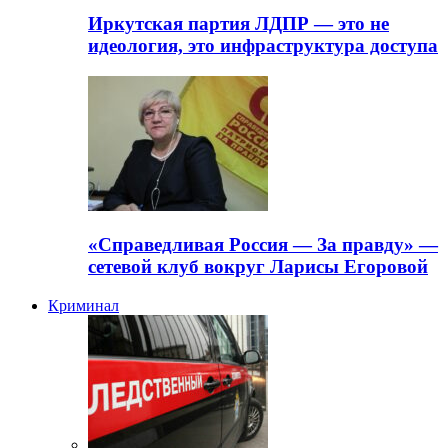
Иркутская партия ЛДПР — это не
идеология, это инфраструктура доступа
«Справедливая Россия — За правду» —
сетевой клуб вокруг Ларисы Егоровой
Криминал