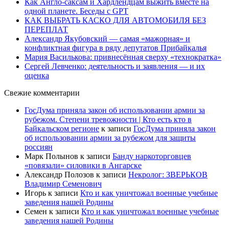
Как Англо-саксам и Хардлендцам выжить вместе на
одной планете. Беседы с GPT
КАК ВЫБРАТЬ КАСКО ДЛЯ АВТОМОБИЛЯ БЕЗ
ПЕРЕПЛАТ
Александр Якубовский — самая «мажорная» и
конфликтная фигура в ряду депутатов Прибайкалья
Мария Василькова: привнесённая сверху «технократка»
Сергей Левченко: деятельность и заявления — и их
оценка
Свежие комментарии
ГосДума приняла закон об использовании армии за
рубежом. Степени тревожности | Кто есть кто в
Байкальском регионе
к записи
ГосДума приняла закон
об использовании армии за рубежом для защиты
россиян
Марк Полынов
к записи
Банду наркоторговцев
«повязали» силовики в Ангарске
Александр Полозов
к записи
Некролог: ЗВЕРЬКОВ
Владимир Семенович
Игорь
к записи
Кто и как уничтожал военные учебные
заведения нашей Родины
Семен
к записи
Кто и как уничтожал военные учебные
заведения нашей Родины