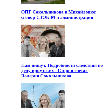
ОПГ Сокольникова в Михайловке:
сговор СТЭК-М и администрации
Нам пишут. Подробности следствия по
делу иркутских «Сторон света»
Валерия Сокольникова