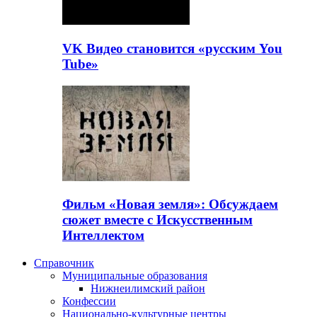
VK Видео становится «русским You
Tube»
Фильм «Новая земля»: Обсуждаем
сюжет вместе с Искусственным
Интеллектом
Справочник
Муниципальные образования
Нижнеилимский район
Конфессии
Национально-культурные центры