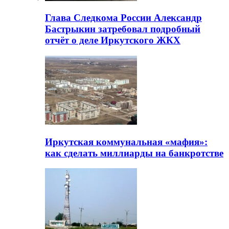
Глава Следкома России Александр
Бастрыкин затребовал подробный
отчёт о деле Иркутского ЖКХ
Иркутская коммунальная «мафия»:
как сделать миллиарды на банкротстве