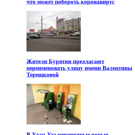
что может побороть коронавирус
Жители Бурятии предлагают
переименовать улицу имени Валентины
Терешковой
В Улан-Удэ неизвестные ночью