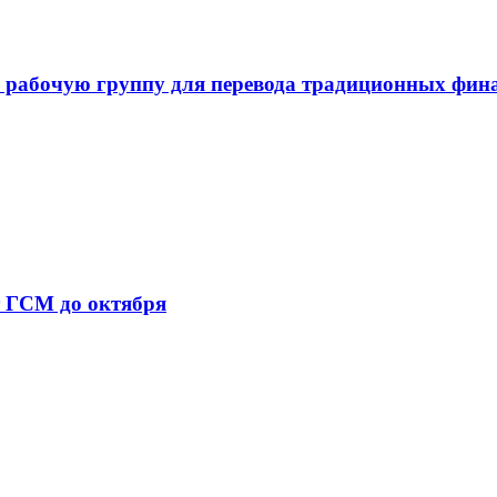
 рабочую группу для перевода традиционных фин
т ГСМ до октября