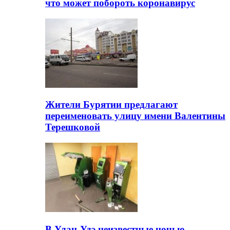
что может побороть коронавирус
Жители Бурятии предлагают
переименовать улицу имени Валентины
Терешковой
В Улан-Удэ неизвестные ночью