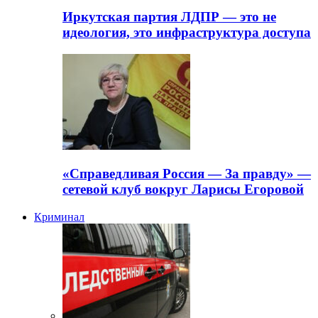
Иркутская партия ЛДПР — это не
идеология, это инфраструктура доступа
«Справедливая Россия — За правду» —
сетевой клуб вокруг Ларисы Егоровой
Криминал