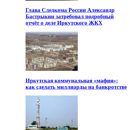
Глава Следкома России Александр
Бастрыкин затребовал подробный
отчёт о деле Иркутского ЖКХ
Иркутская коммунальная «мафия»:
как сделать миллиарды на банкротстве