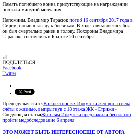
Память погибшего воина присутствующие на награждении
почтили минутой молчания.
Напомним, Владимир Тарасюк
погиб 16 сентября 2017 года
в
Сирии, попав в засаду к боевикам. В ходе завязавшегося боя
он был смертельно ранен в голову. Похороны Владимира
Тарасюка состоялись в Братске 20 сентября.
ПОДЕЛИТЬСЯ
Facebook
Twitter
Предыдущая статья
В окрестностях Иркутска женщина свела
счёты с жизнью, выпрыгнув с 18 этажа ЖК «Стрижи»
Следующая статья
Жителям Иркутска предложили бесплатно
пройти медобследование 6 апреля
ЭТО МОЖЕТ БЫТЬ ИНТЕРЕСНО
ЕЩЕ ОТ АВТОРА