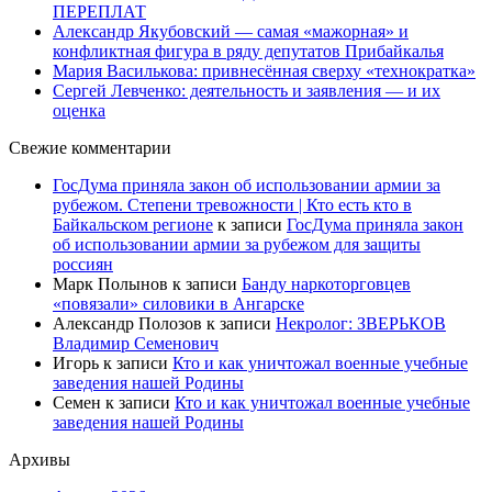
ПЕРЕПЛАТ
Александр Якубовский — самая «мажорная» и
конфликтная фигура в ряду депутатов Прибайкалья
Мария Василькова: привнесённая сверху «технократка»
Сергей Левченко: деятельность и заявления — и их
оценка
Свежие комментарии
ГосДума приняла закон об использовании армии за
рубежом. Степени тревожности | Кто есть кто в
Байкальском регионе
к записи
ГосДума приняла закон
об использовании армии за рубежом для защиты
россиян
Марк Полынов
к записи
Банду наркоторговцев
«повязали» силовики в Ангарске
Александр Полозов
к записи
Некролог: ЗВЕРЬКОВ
Владимир Семенович
Игорь
к записи
Кто и как уничтожал военные учебные
заведения нашей Родины
Семен
к записи
Кто и как уничтожал военные учебные
заведения нашей Родины
Архивы