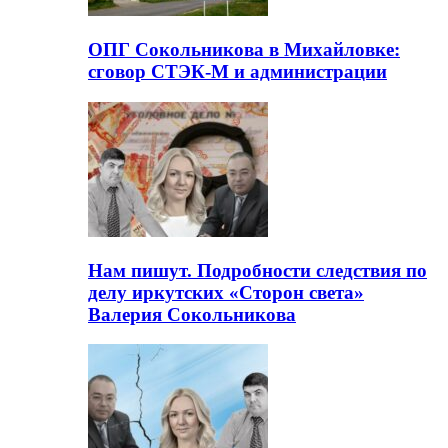
ОПГ Сокольникова в Михайловке:
сговор СТЭК-М и администрации
Нам пишут. Подробности следствия по
делу иркутских «Сторон света»
Валерия Сокольникова