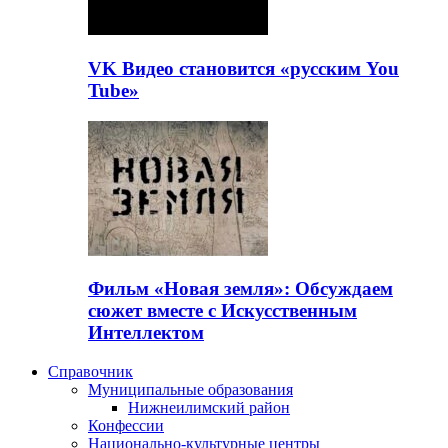
VK Видео становится «русским You
Tube»
Фильм «Новая земля»: Обсуждаем
сюжет вместе с Искусственным
Интеллектом
Справочник
Муниципальные образования
Нижнеилимский район
Конфессии
Национально-культурные центры