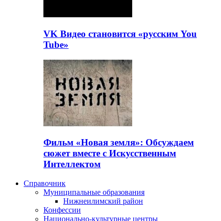
VK Видео становится «русским You
Tube»
Фильм «Новая земля»: Обсуждаем
сюжет вместе с Искусственным
Интеллектом
Справочник
Муниципальные образования
Нижнеилимский район
Конфессии
Национально-культурные центры