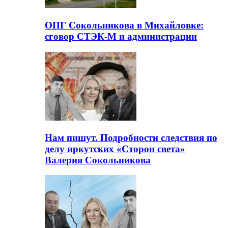
ОПГ Сокольникова в Михайловке:
сговор СТЭК-М и администрации
Нам пишут. Подробности следствия по
делу иркутских «Сторон света»
Валерия Сокольникова