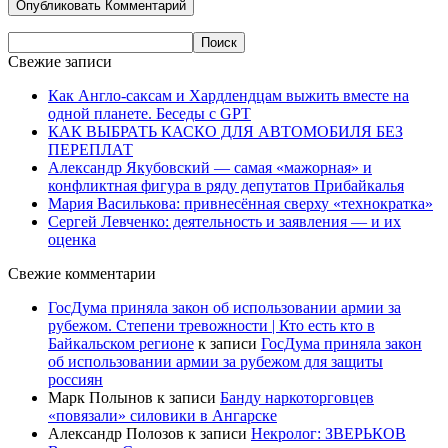
Свежие записи
Как Англо-саксам и Хардлендцам выжить вместе на
одной планете. Беседы с GPT
КАК ВЫБРАТЬ КАСКО ДЛЯ АВТОМОБИЛЯ БЕЗ
ПЕРЕПЛАТ
Александр Якубовский — самая «мажорная» и
конфликтная фигура в ряду депутатов Прибайкалья
Мария Василькова: привнесённая сверху «технократка»
Сергей Левченко: деятельность и заявления — и их
оценка
Свежие комментарии
ГосДума приняла закон об использовании армии за
рубежом. Степени тревожности | Кто есть кто в
Байкальском регионе
к записи
ГосДума приняла закон
об использовании армии за рубежом для защиты
россиян
Марк Полынов
к записи
Банду наркоторговцев
«повязали» силовики в Ангарске
Александр Полозов
к записи
Некролог: ЗВЕРЬКОВ