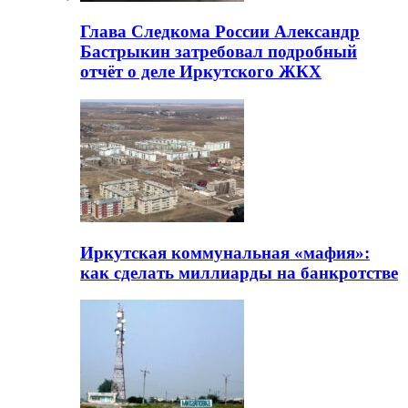
Глава Следкома России Александр
Бастрыкин затребовал подробный
отчёт о деле Иркутского ЖКХ
Иркутская коммунальная «мафия»:
как сделать миллиарды на банкротстве