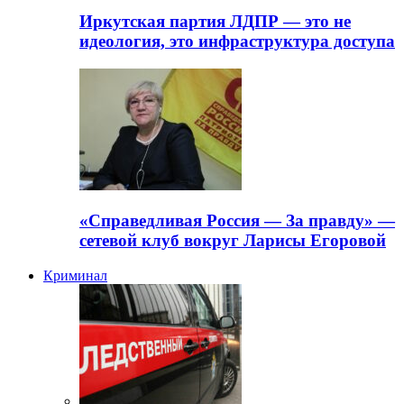
Иркутская партия ЛДПР — это не
идеология, это инфраструктура доступа
«Справедливая Россия — За правду» —
сетевой клуб вокруг Ларисы Егоровой
Криминал