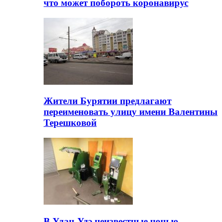
что может побороть коронавирус
Жители Бурятии предлагают
переименовать улицу имени Валентины
Терешковой
В Улан-Удэ неизвестные ночью