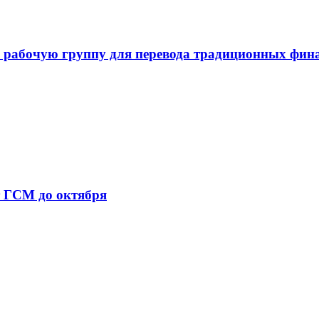
 рабочую группу для перевода традиционных фин
т ГСМ до октября