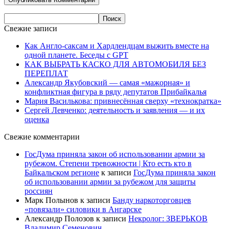
Свежие записи
Как Англо-саксам и Хардлендцам выжить вместе на
одной планете. Беседы с GPT
КАК ВЫБРАТЬ КАСКО ДЛЯ АВТОМОБИЛЯ БЕЗ
ПЕРЕПЛАТ
Александр Якубовский — самая «мажорная» и
конфликтная фигура в ряду депутатов Прибайкалья
Мария Василькова: привнесённая сверху «технократка»
Сергей Левченко: деятельность и заявления — и их
оценка
Свежие комментарии
ГосДума приняла закон об использовании армии за
рубежом. Степени тревожности | Кто есть кто в
Байкальском регионе
к записи
ГосДума приняла закон
об использовании армии за рубежом для защиты
россиян
Марк Полынов
к записи
Банду наркоторговцев
«повязали» силовики в Ангарске
Александр Полозов
к записи
Некролог: ЗВЕРЬКОВ
Владимир Семенович