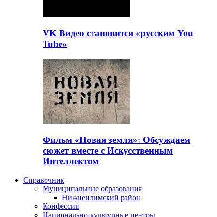
VK Видео становится «русским You
Tube»
Фильм «Новая земля»: Обсуждаем
сюжет вместе с Искусственным
Интеллектом
Справочник
Муниципальные образования
Нижнеилимский район
Конфессии
Национально-культурные центры