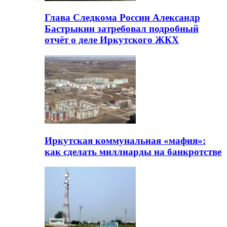
Глава Следкома России Александр
Бастрыкин затребовал подробный
отчёт о деле Иркутского ЖКХ
Иркутская коммунальная «мафия»:
как сделать миллиарды на банкротстве