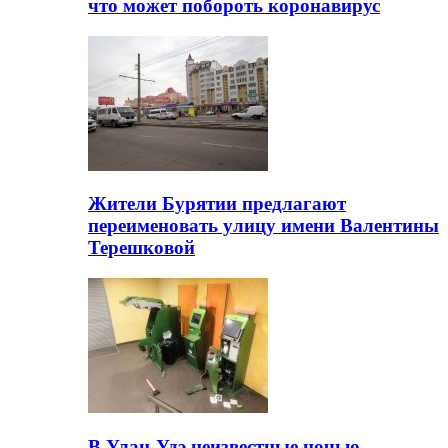
что может побороть коронавирус
Жители Бурятии предлагают
переименовать улицу имени Валентины
Терешковой
В Улан-Удэ неизвестные ночью