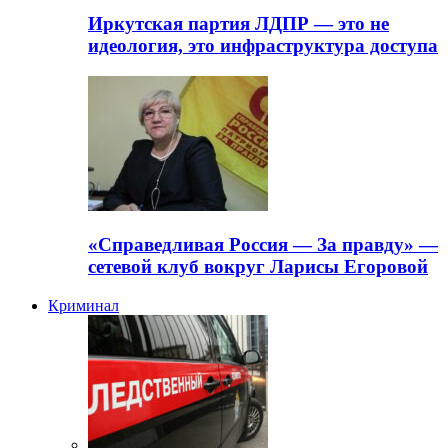
Иркутская партия ЛДПР — это не
идеология, это инфраструктура доступа
«Справедливая Россия — За правду» —
сетевой клуб вокруг Ларисы Егоровой
Криминал