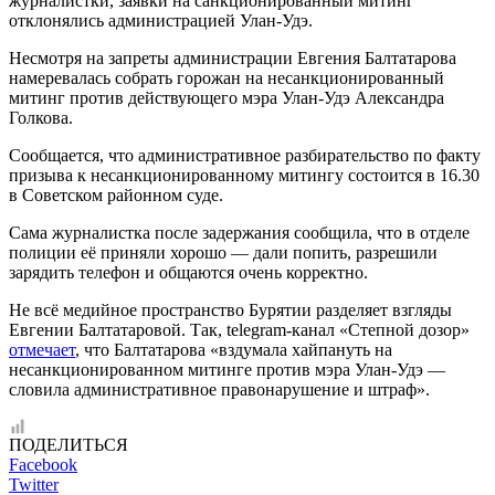
журналистки, заявки на санкционированный митинг
отклонялись администрацией Улан-Удэ.
Несмотря на запреты администрации Евгения Балтатарова
намеревалась собрать горожан на несанкционированный
митинг против действующего мэра Улан-Удэ Александра
Голкова.
Сообщается, что административное разбирательство по факту
призыва к несанкционированному митингу состоится в 16.30
в Советском районном суде.
Сама журналистка после задержания сообщила, что в отделе
полиции её приняли хорошо — дали попить, разрешили
зарядить телефон и общаются очень корректно.
Не всё медийное пространство Бурятии разделяет взгляды
Евгении Балтатаровой. Так, telegram-канал «Степной дозор»
отмечает
, что Балтатарова «вздумала хайпануть на
несанкционированном митинге против мэра Улан-Удэ —
словила административное правонарушение и штраф».
ПОДЕЛИТЬСЯ
Facebook
Twitter