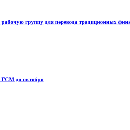
 рабочую группу для перевода традиционных фин
т ГСМ до октября