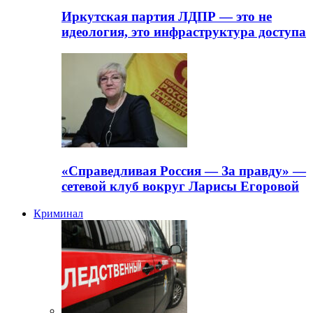
Иркутская партия ЛДПР — это не
идеология, это инфраструктура доступа
«Справедливая Россия — За правду» —
сетевой клуб вокруг Ларисы Егоровой
Криминал