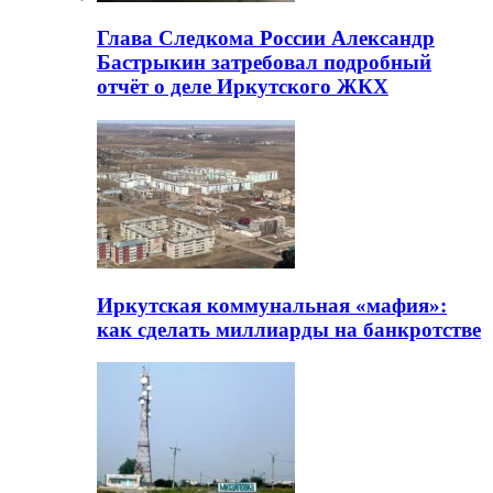
Глава Следкома России Александр
Бастрыкин затребовал подробный
отчёт о деле Иркутского ЖКХ
Иркутская коммунальная «мафия»:
как сделать миллиарды на банкротстве