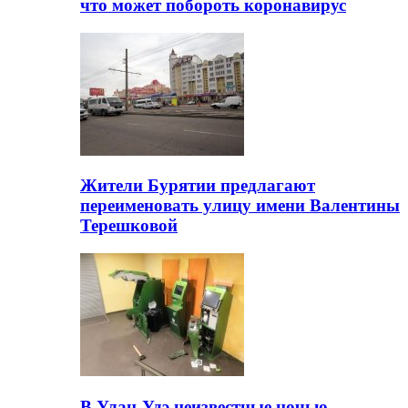
что может побороть коронавирус
Жители Бурятии предлагают
переименовать улицу имени Валентины
Терешковой
В Улан-Удэ неизвестные ночью