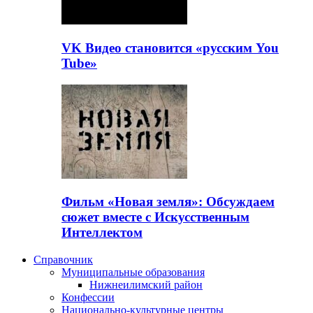
VK Видео становится «русским You
Tube»
Фильм «Новая земля»: Обсуждаем
сюжет вместе с Искусственным
Интеллектом
Справочник
Муниципальные образования
Нижнеилимский район
Конфессии
Национально-культурные центры