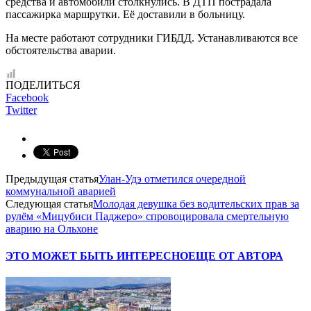
средства и автомобили столкнулись. В ДТП пострадала
пассажирка маршрутки. Её доставили в больницу.
На месте работают сотрудники ГИБДД. Устанавливаются все
обстоятельства аварии.
ПОДЕЛИТЬСЯ
Facebook
Twitter
Предыдущая статья
Улан-Удэ отметился очередной
коммунальной аварией
Следующая статья
Молодая девушка без водительских прав за
рулём «Мицубиси Паджеро» спровоцировала смертельную
аварию на Ольхоне
ЭТО МОЖЕТ БЫТЬ ИНТЕРЕСНО
ЕЩЕ ОТ АВТОРА