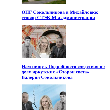
ОПГ Сокольникова в Михайловке:
сговор СТЭК-М и администрации
Нам пишут. Подробности следствия по
делу иркутских «Сторон света»
Валерия Сокольникова