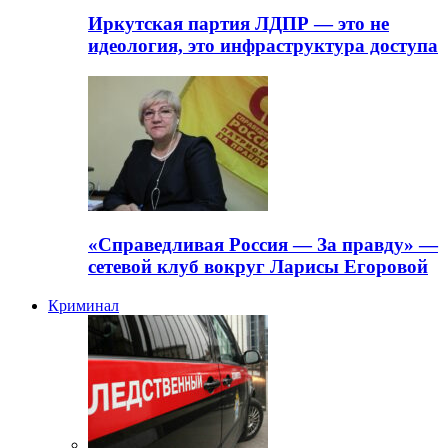
Иркутская партия ЛДПР — это не
идеология, это инфраструктура доступа
«Справедливая Россия — За правду» —
сетевой клуб вокруг Ларисы Егоровой
Криминал