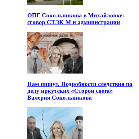
ОПГ Сокольникова в Михайловке:
сговор СТЭК-М и администрации
Нам пишут. Подробности следствия по
делу иркутских «Сторон света»
Валерия Сокольникова