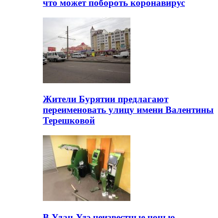
что может побороть коронавирус
Жители Бурятии предлагают
переименовать улицу имени Валентины
Терешковой
В Улан-Удэ неизвестные ночью