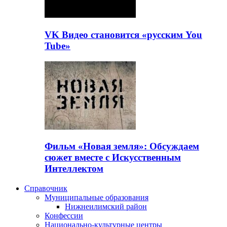
VK Видео становится «русским You
Tube»
Фильм «Новая земля»: Обсуждаем
сюжет вместе с Искусственным
Интеллектом
Справочник
Муниципальные образования
Нижнеилимский район
Конфессии
Национально-культурные центры