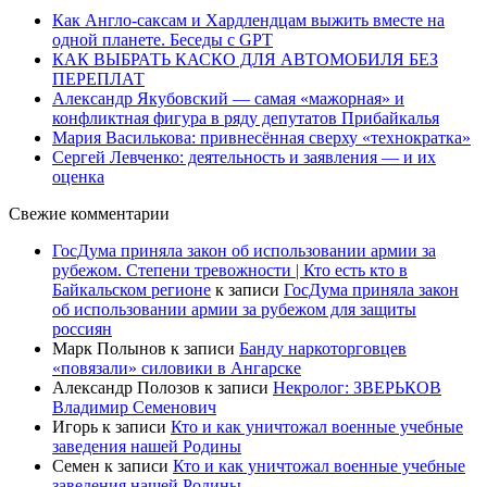
Как Англо-саксам и Хардлендцам выжить вместе на
одной планете. Беседы с GPT
КАК ВЫБРАТЬ КАСКО ДЛЯ АВТОМОБИЛЯ БЕЗ
ПЕРЕПЛАТ
Александр Якубовский — самая «мажорная» и
конфликтная фигура в ряду депутатов Прибайкалья
Мария Василькова: привнесённая сверху «технократка»
Сергей Левченко: деятельность и заявления — и их
оценка
Свежие комментарии
ГосДума приняла закон об использовании армии за
рубежом. Степени тревожности | Кто есть кто в
Байкальском регионе
к записи
ГосДума приняла закон
об использовании армии за рубежом для защиты
россиян
Марк Полынов
к записи
Банду наркоторговцев
«повязали» силовики в Ангарске
Александр Полозов
к записи
Некролог: ЗВЕРЬКОВ
Владимир Семенович
Игорь
к записи
Кто и как уничтожал военные учебные
заведения нашей Родины
Семен
к записи
Кто и как уничтожал военные учебные
заведения нашей Родины