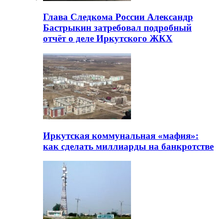
Глава Следкома России Александр
Бастрыкин затребовал подробный
отчёт о деле Иркутского ЖКХ
Иркутская коммунальная «мафия»:
как сделать миллиарды на банкротстве