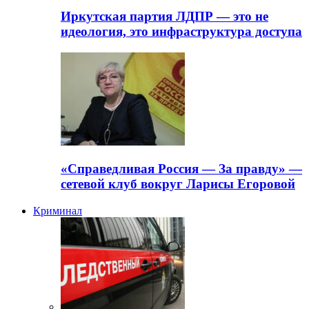
Иркутская партия ЛДПР — это не
идеология, это инфраструктура доступа
«Справедливая Россия — За правду» —
сетевой клуб вокруг Ларисы Егоровой
Криминал