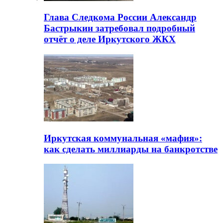
Глава Следкома России Александр
Бастрыкин затребовал подробный
отчёт о деле Иркутского ЖКХ
Иркутская коммунальная «мафия»:
как сделать миллиарды на банкротстве