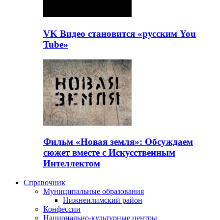
VK Видео становится «русским You
Tube»
Фильм «Новая земля»: Обсуждаем
сюжет вместе с Искусственным
Интеллектом
Справочник
Муниципальные образования
Нижнеилимский район
Конфессии
Национально-культурные центры