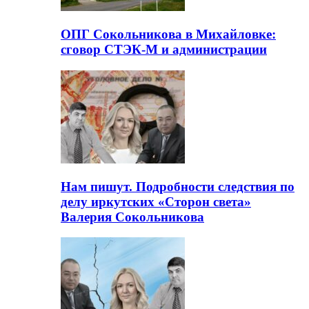
ОПГ Сокольникова в Михайловке:
сговор СТЭК-М и администрации
Нам пишут. Подробности следствия по
делу иркутских «Сторон света»
Валерия Сокольникова