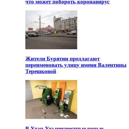
что может побороть коронавирус
Жители Бурятии предлагают
переименовать улицу имени Валентины
Терешковой
В Улан-Удэ неизвестные ночью