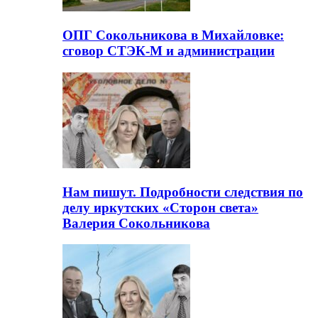
ОПГ Сокольникова в Михайловке:
сговор СТЭК-М и администрации
Нам пишут. Подробности следствия по
делу иркутских «Сторон света»
Валерия Сокольникова