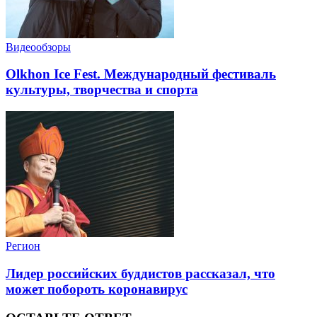
Видеообзоры
Olkhon Ice Fest. Международный фестиваль
культуры, творчества и спорта
Регион
Лидер российских буддистов рассказал, что
может побороть коронавирус