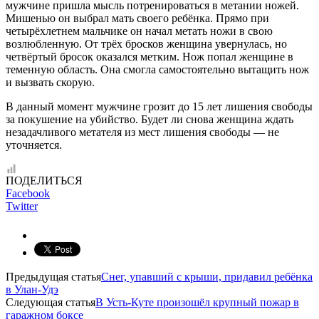
мужчине пришла мысль потренироваться в метании ножей.
Мишенью он выбрал мать своего ребёнка. Прямо при
четырёхлетнем мальчике он начал метать ножи в свою
возлюбленную. От трёх бросков женщина увернулась, но
четвёртый бросок оказался метким. Нож попал женщине в
теменную область. Она смогла самостоятельно вытащить нож
и вызвать скорую.
В данный момент мужчине грозит до 15 лет лишения свободы
за покушение на убийство. Будет ли снова женщина ждать
незадачливого метателя из мест лишения свободы — не
уточняется.
ПОДЕЛИТЬСЯ
Facebook
Twitter
Предыдущая статья
Снег, упавший с крыши, придавил ребёнка
в Улан-Удэ
Следующая статья
В Усть-Куте произошёл крупный пожар в
гаражном боксе