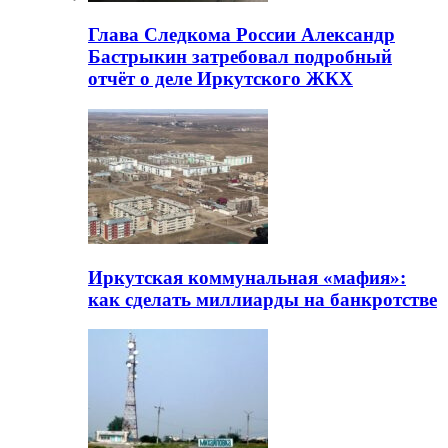
Глава Следкома России Александр
Бастрыкин затребовал подробный
отчёт о деле Иркутского ЖКХ
Иркутская коммунальная «мафия»:
как сделать миллиарды на банкротстве