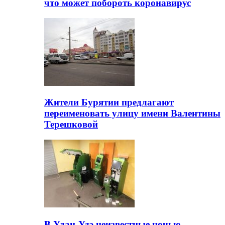
что может побороть коронавирус
Жители Бурятии предлагают
переименовать улицу имени Валентины
Терешковой
В Улан-Удэ неизвестные ночью