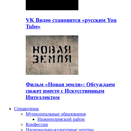
VK Видео становится «русским You
Tube»
Фильм «Новая земля»: Обсуждаем
сюжет вместе с Искусственным
Интеллектом
Справочник
Муниципальные образования
Нижнеилимский район
Конфессии
Национально-культурные центры