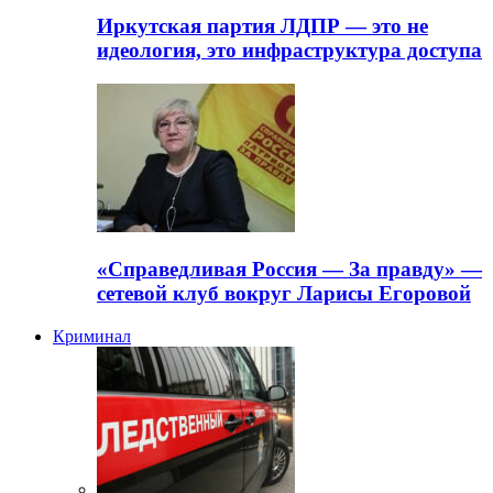
Иркутская партия ЛДПР — это не
идеология, это инфраструктура доступа
«Справедливая Россия — За правду» —
сетевой клуб вокруг Ларисы Егоровой
Криминал