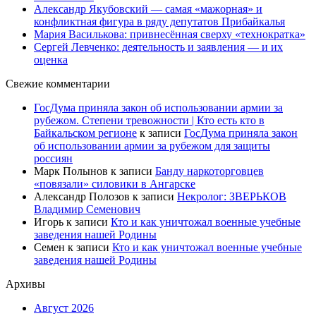
Александр Якубовский — самая «мажорная» и
конфликтная фигура в ряду депутатов Прибайкалья
Мария Василькова: привнесённая сверху «технократка»
Сергей Левченко: деятельность и заявления — и их
оценка
Свежие комментарии
ГосДума приняла закон об использовании армии за
рубежом. Степени тревожности | Кто есть кто в
Байкальском регионе
к записи
ГосДума приняла закон
об использовании армии за рубежом для защиты
россиян
Марк Полынов
к записи
Банду наркоторговцев
«повязали» силовики в Ангарске
Александр Полозов
к записи
Некролог: ЗВЕРЬКОВ
Владимир Семенович
Игорь
к записи
Кто и как уничтожал военные учебные
заведения нашей Родины
Семен
к записи
Кто и как уничтожал военные учебные
заведения нашей Родины
Архивы
Август 2026