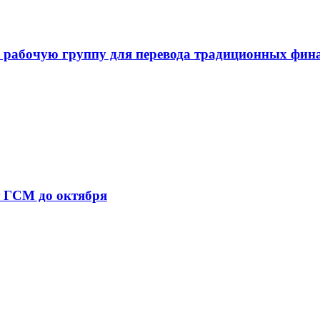
 рабочую группу для перевода традиционных фин
т ГСМ до октября