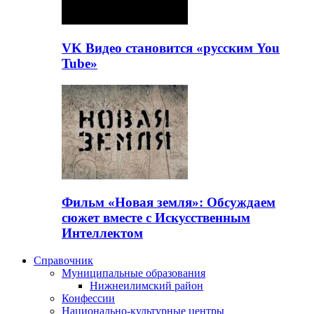
VK Видео становится «русским You
Tube»
Фильм «Новая земля»: Обсуждаем
сюжет вместе с Искусственным
Интеллектом
Справочник
Муниципальные образования
Нижнеилимский район
Конфессии
Национально-культурные центры