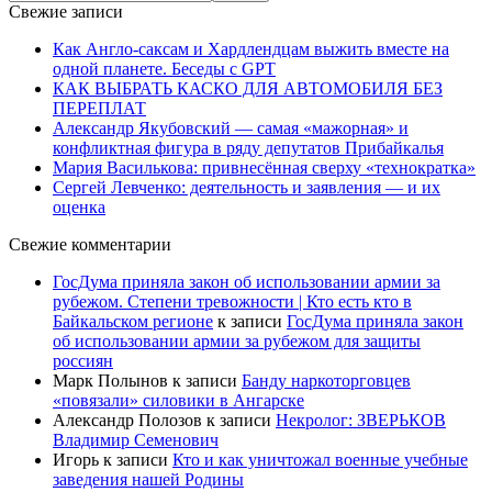
Свежие записи
Как Англо-саксам и Хардлендцам выжить вместе на
одной планете. Беседы с GPT
КАК ВЫБРАТЬ КАСКО ДЛЯ АВТОМОБИЛЯ БЕЗ
ПЕРЕПЛАТ
Александр Якубовский — самая «мажорная» и
конфликтная фигура в ряду депутатов Прибайкалья
Мария Василькова: привнесённая сверху «технократка»
Сергей Левченко: деятельность и заявления — и их
оценка
Свежие комментарии
ГосДума приняла закон об использовании армии за
рубежом. Степени тревожности | Кто есть кто в
Байкальском регионе
к записи
ГосДума приняла закон
об использовании армии за рубежом для защиты
россиян
Марк Полынов
к записи
Банду наркоторговцев
«повязали» силовики в Ангарске
Александр Полозов
к записи
Некролог: ЗВЕРЬКОВ
Владимир Семенович
Игорь
к записи
Кто и как уничтожал военные учебные
заведения нашей Родины