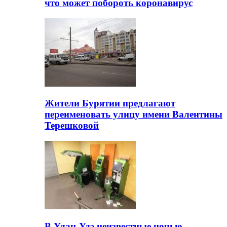
что может побороть коронавирус
Жители Бурятии предлагают
переименовать улицу имени Валентины
Терешковой
В Улан-Удэ неизвестные ночью