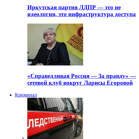
Иркутская партия ЛДПР — это не
идеология, это инфраструктура доступа
«Справедливая Россия — За правду» —
сетевой клуб вокруг Ларисы Егоровой
Криминал