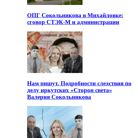
ОПГ Сокольникова в Михайловке:
сговор СТЭК-М и администрации
Нам пишут. Подробности следствия по
делу иркутских «Сторон света»
Валерия Сокольникова