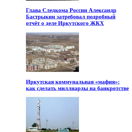
Глава Следкома России Александр
Бастрыкин затребовал подробный
отчёт о деле Иркутского ЖКХ
Иркутская коммунальная «мафия»:
как сделать миллиарды на банкротстве