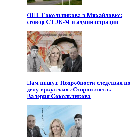
ОПГ Сокольникова в Михайловке:
сговор СТЭК-М и администрации
Нам пишут. Подробности следствия по
делу иркутских «Сторон света»
Валерия Сокольникова