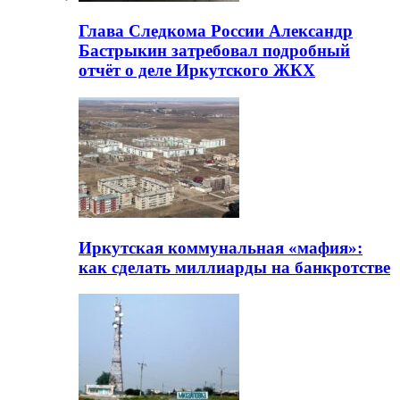
Глава Следкома России Александр
Бастрыкин затребовал подробный
отчёт о деле Иркутского ЖКХ
Иркутская коммунальная «мафия»:
как сделать миллиарды на банкротстве