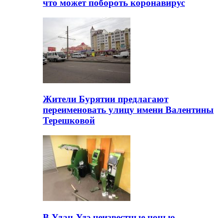
что может побороть коронавирус
Жители Бурятии предлагают
переименовать улицу имени Валентины
Терешковой
В Улан-Удэ неизвестные ночью