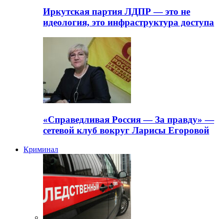
Иркутская партия ЛДПР — это не
идеология, это инфраструктура доступа
«Справедливая Россия — За правду» —
сетевой клуб вокруг Ларисы Егоровой
Криминал