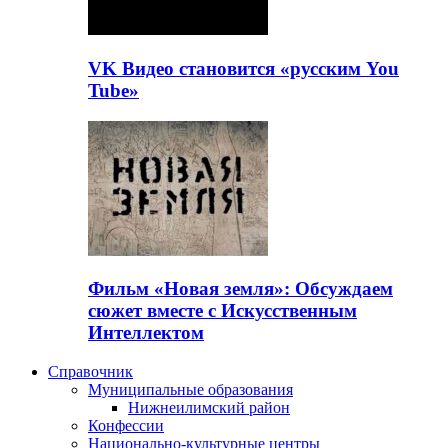
VK Видео становится «русским You
Tube»
Фильм «Новая земля»: Обсуждаем
сюжет вместе с Искусственным
Интеллектом
Справочник
Муниципальные образования
Нижнеилимский район
Конфессии
Национально-культурные центры