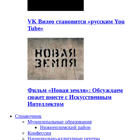
VK Видео становится «русским You
Tube»
Фильм «Новая земля»: Обсуждаем
сюжет вместе с Искусственным
Интеллектом
Справочник
Муниципальные образования
Нижнеилимский район
Конфессии
Национально-культурные центры