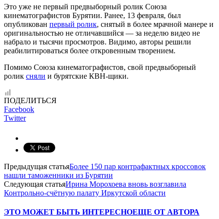
Это уже не первый предвыборный ролик Союза
кинематографистов Бурятии. Ранее, 13 февраля, был
опубликован
первый ролик
, снятый в более мрачной манере и
оригинальностью не отличавшийся — за неделю видео не
набрало и тысячи просмотров. Видимо, авторы решили
реабилитироваться более откровенным творением.
Помимо Союза кинематографистов, свой предвыборный
ролик
сняли
и бурятские КВН-щики.
ПОДЕЛИТЬСЯ
Facebook
Twitter
Предыдущая статья
Более 150 пар контрафактных кроссовок
нашли таможенники из Бурятии
Следующая статья
Ирина Морохоева вновь возглавила
Контрольно-счётную палату Иркутской области
ЭТО МОЖЕТ БЫТЬ ИНТЕРЕСНО
ЕЩЕ ОТ АВТОРА