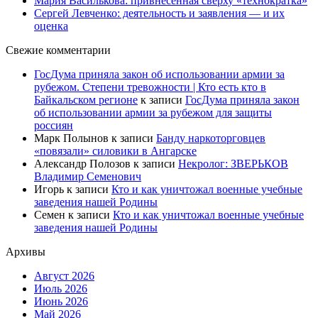
Мария Василькова: привнесённая сверху «технократка»
Сергей Левченко: деятельность и заявления — и их
оценка
Свежие комментарии
ГосДума приняла закон об использовании армии за
рубежом. Степени тревожности | Кто есть кто в
Байкальском регионе
к записи
ГосДума приняла закон
об использовании армии за рубежом для защиты
россиян
Марк Полынов
к записи
Банду наркоторговцев
«повязали» силовики в Ангарске
Александр Полозов
к записи
Некролог: ЗВЕРЬКОВ
Владимир Семенович
Игорь
к записи
Кто и как уничтожал военные учебные
заведения нашей Родины
Семен
к записи
Кто и как уничтожал военные учебные
заведения нашей Родины
Архивы
Август 2026
Июль 2026
Июнь 2026
Май 2026