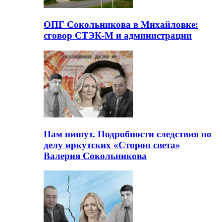
ОПГ Сокольникова в Михайловке:
сговор СТЭК-М и администрации
Нам пишут. Подробности следствия по
делу иркутских «Сторон света»
Валерия Сокольникова