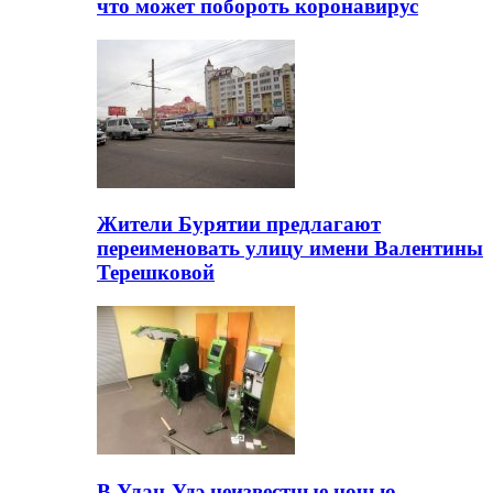
что может побороть коронавирус
Жители Бурятии предлагают
переименовать улицу имени Валентины
Терешковой
В Улан-Удэ неизвестные ночью