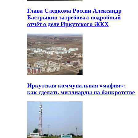
Глава Следкома России Александр
Бастрыкин затребовал подробный
отчёт о деле Иркутского ЖКХ
Иркутская коммунальная «мафия»:
как сделать миллиарды на банкротстве