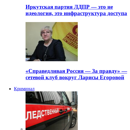
Иркутская партия ЛДПР — это не
идеология, это инфраструктура доступа
«Справедливая Россия — За правду» —
сетевой клуб вокруг Ларисы Егоровой
Криминал