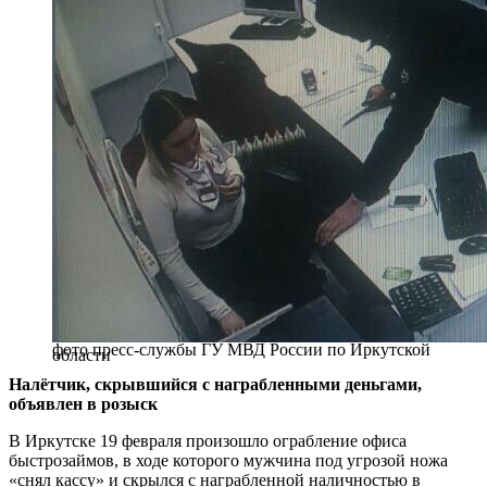
фото пресс-службы ГУ МВД России по Иркутской
области
Налётчик, скрывшийся с награбленными деньгами,
объявлен в розыск
В Иркутске 19 февраля произошло ограбление офиса
быстрозаймов, в ходе которого мужчина под угрозой ножа
«снял кассу» и скрылся с награбленной наличностью в