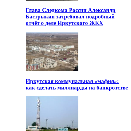
Глава Следкома России Александр
Бастрыкин затребовал подробный
отчёт о деле Иркутского ЖКХ
Иркутская коммунальная «мафия»:
как сделать миллиарды на банкротстве