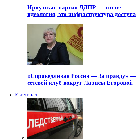
Иркутская партия ЛДПР — это не
идеология, это инфраструктура доступа
«Справедливая Россия — За правду» —
сетевой клуб вокруг Ларисы Егоровой
Криминал