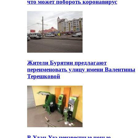
что может побороть коронавирус
Жители Бурятии предлагают
переименовать улицу имени Валентины
Терешковой
В Улан-Удэ неизвестные ночью