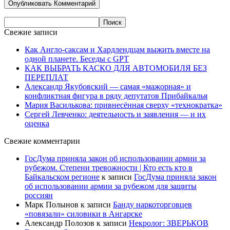
Свежие записи
Как Англо-саксам и Хардлендцам выжить вместе на
одной планете. Беседы с GPT
КАК ВЫБРАТЬ КАСКО ДЛЯ АВТОМОБИЛЯ БЕЗ
ПЕРЕПЛАТ
Александр Якубовский — самая «мажорная» и
конфликтная фигура в ряду депутатов Прибайкалья
Мария Василькова: привнесённая сверху «технократка»
Сергей Левченко: деятельность и заявления — и их
оценка
Свежие комментарии
ГосДума приняла закон об использовании армии за
рубежом. Степени тревожности | Кто есть кто в
Байкальском регионе
к записи
ГосДума приняла закон
об использовании армии за рубежом для защиты
россиян
Марк Полынов
к записи
Банду наркоторговцев
«повязали» силовики в Ангарске
Александр Полозов
к записи
Некролог: ЗВЕРЬКОВ