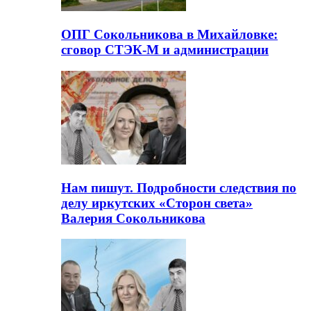
ОПГ Сокольникова в Михайловке:
сговор СТЭК-М и администрации
Нам пишут. Подробности следствия по
делу иркутских «Сторон света»
Валерия Сокольникова