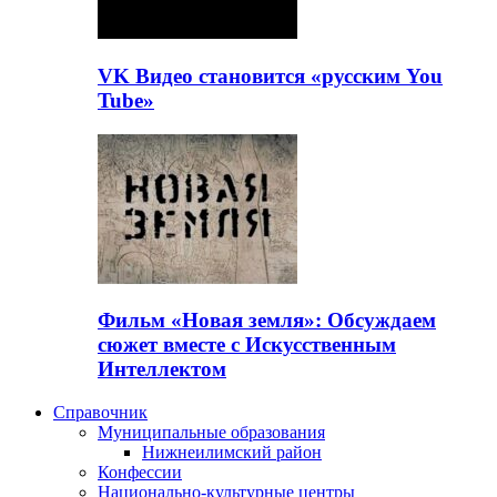
VK Видео становится «русским You
Tube»
Фильм «Новая земля»: Обсуждаем
сюжет вместе с Искусственным
Интеллектом
Справочник
Муниципальные образования
Нижнеилимский район
Конфессии
Национально-культурные центры