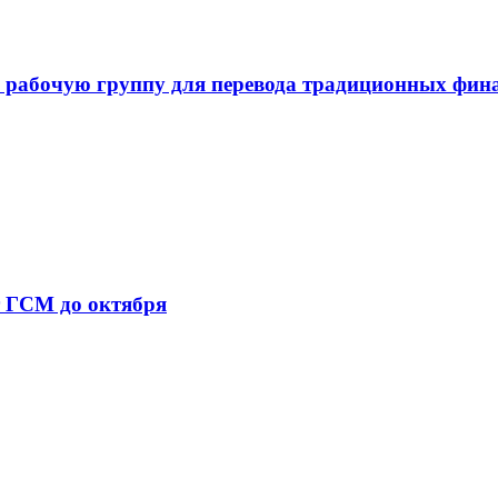
 рабочую группу для перевода традиционных фин
т ГСМ до октября