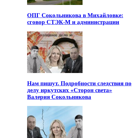
ОПГ Сокольникова в Михайловке:
сговор СТЭК-М и администрации
Нам пишут. Подробности следствия по
делу иркутских «Сторон света»
Валерия Сокольникова