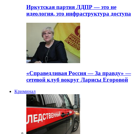
Иркутская партия ЛДПР — это не
идеология, это инфраструктура доступа
«Справедливая Россия — За правду» —
сетевой клуб вокруг Ларисы Егоровой
Криминал