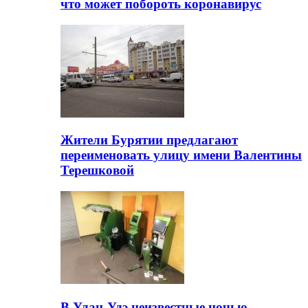
что может побороть коронавирус
Жители Бурятии предлагают
переименовать улицу имени Валентины
Терешковой
В Улан-Удэ неизвестные ночью