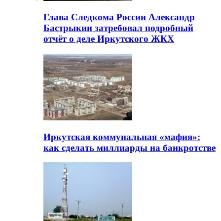
Глава Следкома России Александр
Бастрыкин затребовал подробный
отчёт о деле Иркутского ЖКХ
Иркутская коммунальная «мафия»:
как сделать миллиарды на банкротстве