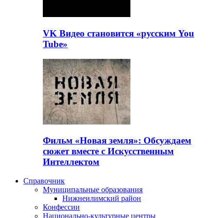
VK Видео становится «русским You
Tube»
Фильм «Новая земля»: Обсуждаем
сюжет вместе с Искусственным
Интеллектом
Справочник
Муниципальные образования
Нижнеилимский район
Конфессии
Национально-культурные центры