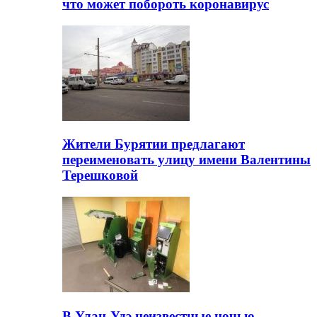
что может побороть коронавирус
Жители Бурятии предлагают
переименовать улицу имени Валентины
Терешковой
В Улан-Удэ неизвестные ночью