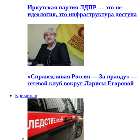
Иркутская партия ЛДПР — это не
идеология, это инфраструктура доступа
«Справедливая Россия — За правду» —
сетевой клуб вокруг Ларисы Егоровой
Криминал