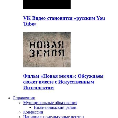
VK Видео становится «русским You
Tube»
Фильм «Новая земля»: Обсуждаем
сюжет вместе с Искусственным
Интеллектом
Справочник
Муниципальные образования
Нижнеилимский район
Конфессии
Национально-культурные центры