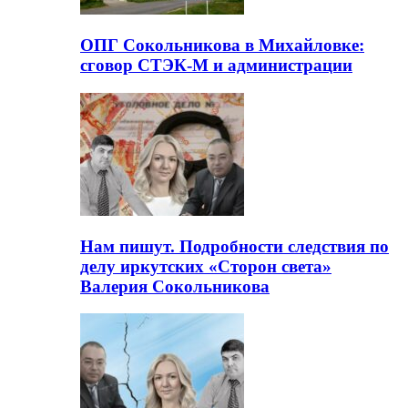
ОПГ Сокольникова в Михайловке:
сговор СТЭК-М и администрации
Нам пишут. Подробности следствия по
делу иркутских «Сторон света»
Валерия Сокольникова