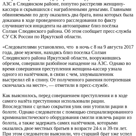
АЗС в Слюдянском районе, попутно расстреляв женщину-
кассира и скрывшихся с награбленными деньгами. Главными
обвиняемыми по делу оказались два брата, вина которых была
доказана в ходе проведенного расследования по факту
случившегося инцидента на автозаправке близ посёлка
Солзан Слюдянского района. Об этом сообщает пресс-служба
СУ СК России по Иркутской области.
«Следователями установлено, что в ночь с 8 на 9 августа 2017
года, двое мужчин, находясь близ поселка Солзан
Слюдянского района Иркутской области, вооружившись
обрезом, совершили разбойное нападение на АЗС. Однако во
время совершения преступления женщина-кассир узнала
одного из налётчиков, в связи с чем, злоумышленник
выстрелил ей в спину. От полученного ранения потерпевшая
скончалась на месте», — отметили в пресс-службе.
Как выяснилось, перед совершением преступления и в ходе
самого налёта преступники использовали рации.
Впоследствии с целью сокрытия улик они утопили рации в
болоте. Однако следователи с помощью специализированного
криминалистического оборудования смогли извлечь рации из
болота, а также задержать самих налётчиков, которыми
оказались двое местных братьев в возрасте 24-х и 39-ти лет.
При этом следователи выяснили, что старший брат уже успел