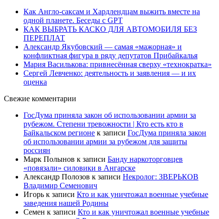
Как Англо-саксам и Хардлендцам выжить вместе на
одной планете. Беседы с GPT
КАК ВЫБРАТЬ КАСКО ДЛЯ АВТОМОБИЛЯ БЕЗ
ПЕРЕПЛАТ
Александр Якубовский — самая «мажорная» и
конфликтная фигура в ряду депутатов Прибайкалья
Мария Василькова: привнесённая сверху «технократка»
Сергей Левченко: деятельность и заявления — и их
оценка
Свежие комментарии
ГосДума приняла закон об использовании армии за
рубежом. Степени тревожности | Кто есть кто в
Байкальском регионе
к записи
ГосДума приняла закон
об использовании армии за рубежом для защиты
россиян
Марк Полынов
к записи
Банду наркоторговцев
«повязали» силовики в Ангарске
Александр Полозов
к записи
Некролог: ЗВЕРЬКОВ
Владимир Семенович
Игорь
к записи
Кто и как уничтожал военные учебные
заведения нашей Родины
Семен
к записи
Кто и как уничтожал военные учебные