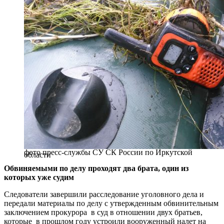
фото пресс-службы СУ СК России по Иркутской
области
Обвиняемыми по делу проходят два брата, один из
которых уже судим
Следователи завершили расследование уголовного дела и
передали материалы по делу с утвержденным обвинительным
заключением прокурора в суд в отношении двух братьев,
которые в прошлом году устроили вооруженный налет на