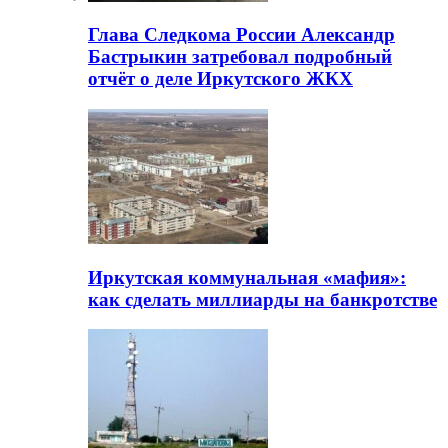
Глава Следкома России Александр
Бастрыкин затребовал подробный
отчёт о деле Иркутского ЖКХ
Иркутская коммунальная «мафия»:
как сделать миллиарды на банкротстве