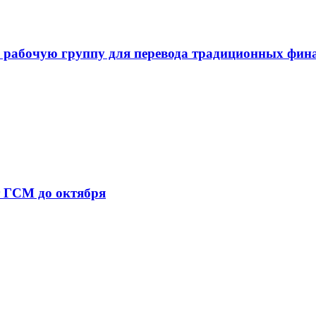
 рабочую группу для перевода традиционных фин
т ГСМ до октября