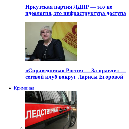
Иркутская партия ЛДПР — это не
идеология, это инфраструктура доступа
«Справедливая Россия — За правду» —
сетевой клуб вокруг Ларисы Егоровой
Криминал