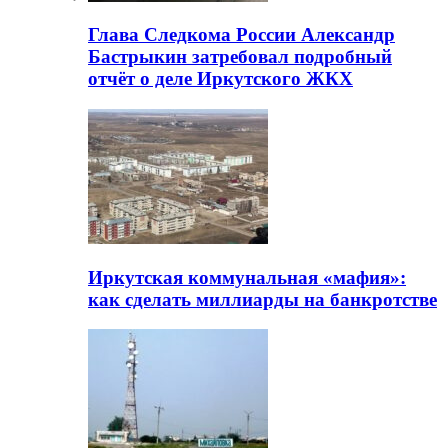
Глава Следкома России Александр
Бастрыкин затребовал подробный
отчёт о деле Иркутского ЖКХ
Иркутская коммунальная «мафия»:
как сделать миллиарды на банкротстве