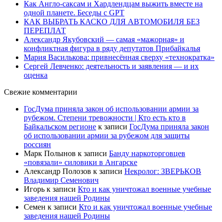
Как Англо-саксам и Хардлендцам выжить вместе на
одной планете. Беседы с GPT
КАК ВЫБРАТЬ КАСКО ДЛЯ АВТОМОБИЛЯ БЕЗ
ПЕРЕПЛАТ
Александр Якубовский — самая «мажорная» и
конфликтная фигура в ряду депутатов Прибайкалья
Мария Василькова: привнесённая сверху «технократка»
Сергей Левченко: деятельность и заявления — и их
оценка
Свежие комментарии
ГосДума приняла закон об использовании армии за
рубежом. Степени тревожности | Кто есть кто в
Байкальском регионе
к записи
ГосДума приняла закон
об использовании армии за рубежом для защиты
россиян
Марк Полынов
к записи
Банду наркоторговцев
«повязали» силовики в Ангарске
Александр Полозов
к записи
Некролог: ЗВЕРЬКОВ
Владимир Семенович
Игорь
к записи
Кто и как уничтожал военные учебные
заведения нашей Родины
Семен
к записи
Кто и как уничтожал военные учебные
заведения нашей Родины