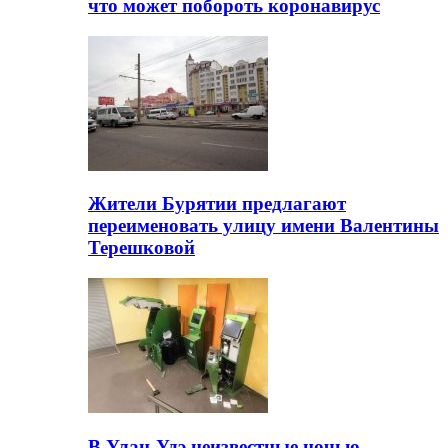
что может побороть коронавирус
Жители Бурятии предлагают
переименовать улицу имени Валентины
Терешковой
В Улан-Удэ неизвестные ночью