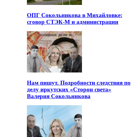
ОПГ Сокольникова в Михайловке:
сговор СТЭК-М и администрации
Нам пишут. Подробности следствия по
делу иркутских «Сторон света»
Валерия Сокольникова