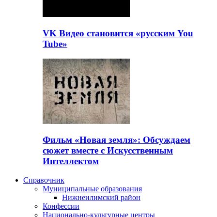
VK Видео становится «русским You
Tube»
Фильм «Новая земля»: Обсуждаем
сюжет вместе с Искусственным
Интеллектом
Справочник
Муниципальные образования
Нижнеилимский район
Конфессии
Национально-культурные центры