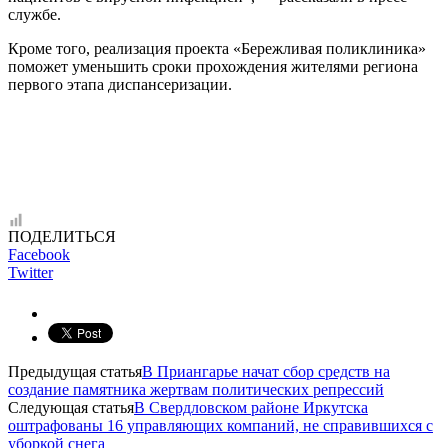
службе.
Кроме того, реализация проекта «Бережливая поликлиника»
поможет уменьшить сроки прохождения жителями региона
первого этапа диспансеризации.
ПОДЕЛИТЬСЯ
Facebook
Twitter
Предыдущая статья
В Приангарье начат сбор средств на
создание памятника жертвам политических репрессий
Следующая статья
В Свердловском районе Иркутска
оштрафованы 16 управляющих компаний, не справившихся с
уборкой снега