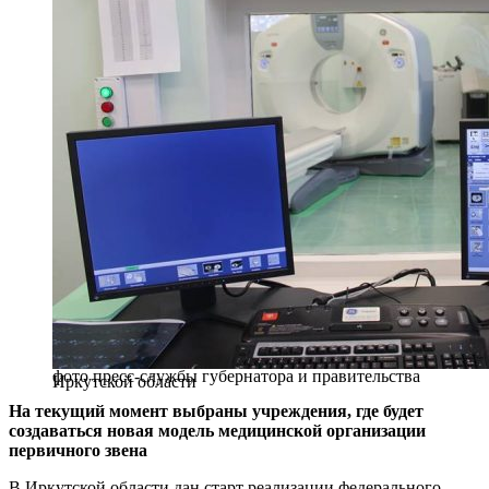
фото пресс-службы губернатора и правительства
Иркутской области
На текущий момент выбраны учреждения, где будет
создаваться новая модель медицинской организации
первичного звена
В Иркутской области дан старт реализации федерального