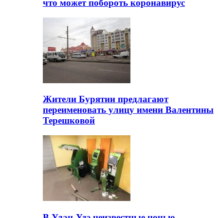
что может побороть коронавирус
Жители Бурятии предлагают
переименовать улицу имени Валентины
Терешковой
В Улан-Удэ неизвестные ночью