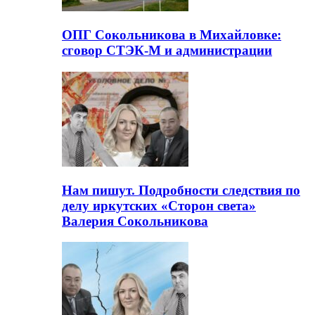
ОПГ Сокольникова в Михайловке:
сговор СТЭК-М и администрации
Нам пишут. Подробности следствия по
делу иркутских «Сторон света»
Валерия Сокольникова