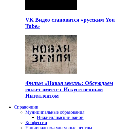
VK Видео становится «русским You
Tube»
Фильм «Новая земля»: Обсуждаем
сюжет вместе с Искусственным
Интеллектом
Справочник
Муниципальные образования
Нижнеилимский район
Конфессии
Национально-культурные центры