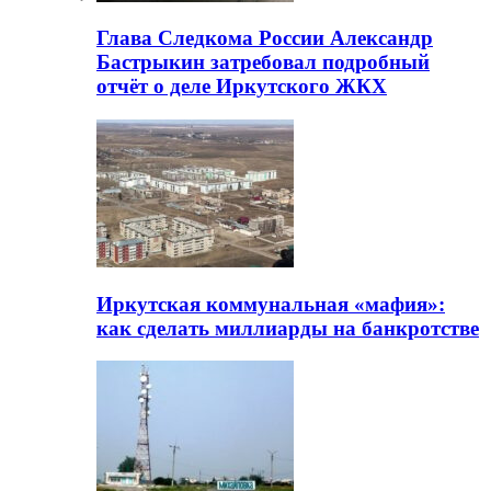
Глава Следкома России Александр
Бастрыкин затребовал подробный
отчёт о деле Иркутского ЖКХ
Иркутская коммунальная «мафия»:
как сделать миллиарды на банкротстве