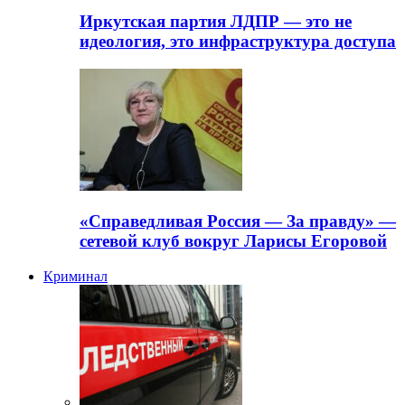
Иркутская партия ЛДПР — это не
идеология, это инфраструктура доступа
«Справедливая Россия — За правду» —
сетевой клуб вокруг Ларисы Егоровой
Криминал