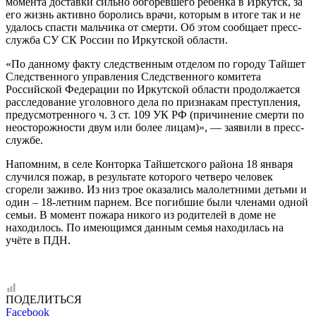
момента доставки сильно обгоревшего ребенка в Иркутск, за
его жизнь активно боролись врачи, которым в итоге так и не
удалось спасти мальчика от смерти. Об этом сообщает пресс-
служба СУ СК России по Иркутской области.
«По данному факту следственным отделом по городу Тайшет
Следственного управления Следственного комитета
Российской Федерации по Иркутской области продолжается
расследование уголовного дела по признакам преступления,
предусмотренного ч. 3 ст. 109 УК РФ (причинение смерти по
неосторожности двум или более лицам)», — заявили в пресс-
службе.
Напомним, в селе Конторка Тайшетского района 18 января
случился пожар, в результате которого четверо человек
сгорели заживо. Из низ трое оказались малолетними детьми и
один – 18-летним парнем. Все погибшие были членами одной
семьи. В момент пожара никого из родителей в доме не
находилось. По имеющимся данным семья находилась на
учёте в ПДН.
ПОДЕЛИТЬСЯ
Facebook