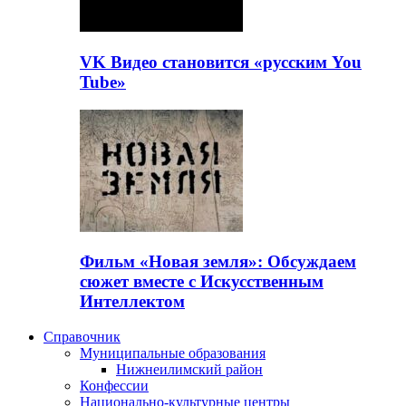
VK Видео становится «русским You
Tube»
Фильм «Новая земля»: Обсуждаем
сюжет вместе с Искусственным
Интеллектом
Справочник
Муниципальные образования
Нижнеилимский район
Конфессии
Национально-культурные центры