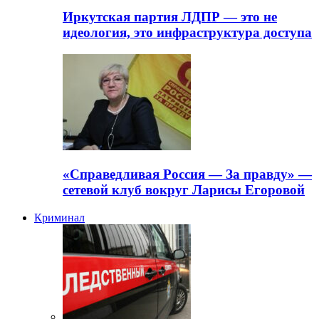
Иркутская партия ЛДПР — это не
идеология, это инфраструктура доступа
«Справедливая Россия — За правду» —
сетевой клуб вокруг Ларисы Егоровой
Криминал