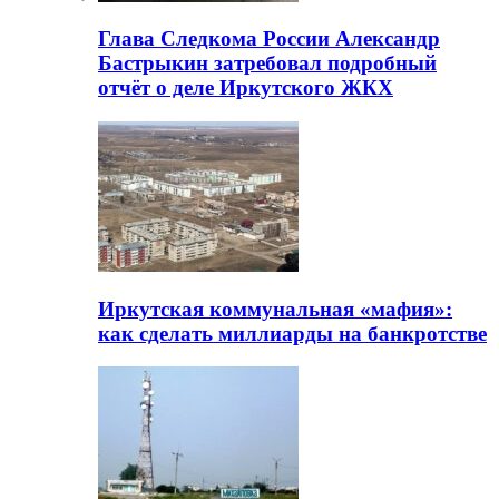
Глава Следкома России Александр
Бастрыкин затребовал подробный
отчёт о деле Иркутского ЖКХ
Иркутская коммунальная «мафия»:
как сделать миллиарды на банкротстве