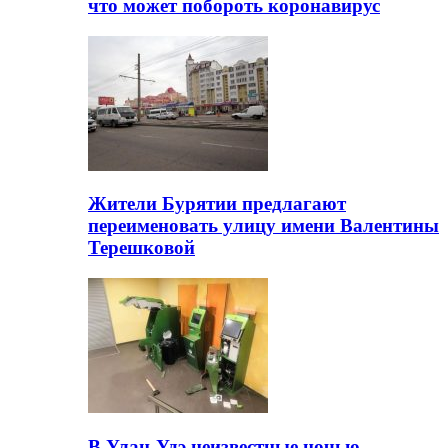
что может побороть коронавирус
Жители Бурятии предлагают
переименовать улицу имени Валентины
Терешковой
В Улан-Удэ неизвестные ночью