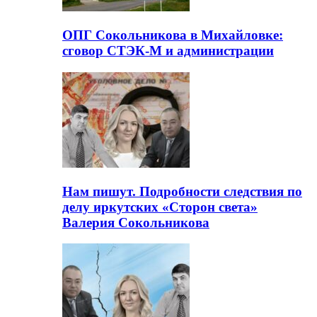
ОПГ Сокольникова в Михайловке:
сговор СТЭК-М и администрации
Нам пишут. Подробности следствия по
делу иркутских «Сторон света»
Валерия Сокольникова