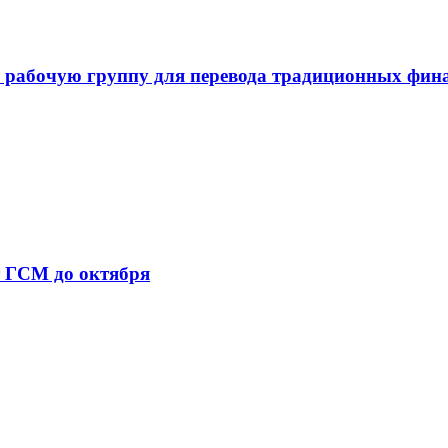
 рабочую группу для перевода традиционных фин
т ГСМ до октября