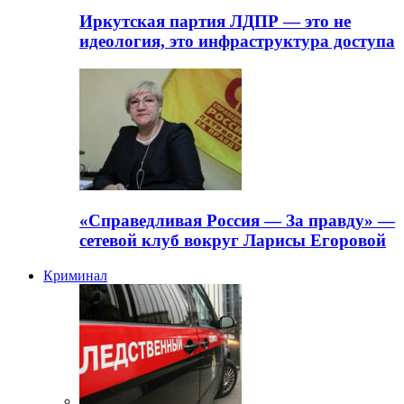
Иркутская партия ЛДПР — это не
идеология, это инфраструктура доступа
«Справедливая Россия — За правду» —
сетевой клуб вокруг Ларисы Егоровой
Криминал