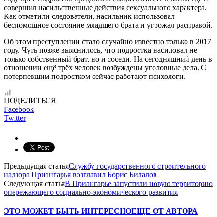
совершил насильственные действия сексуального характера.
Как отметили следователи, насильник использовал
беспомощное состояние младшего брата и угрожал расправой.
Об этом преступлении стало случайно известно только в 2017
году. Чуть позже выяснилось, что подростка насиловал не
только собственный брат, но и соседи. На сегодняшний день в
отношении ещё трёх человек возбуждены уголовные дела. С
потерпевшим подростком сейчас работают психологи.
ПОДЕЛИТЬСЯ
Facebook
Twitter
Предыдущая статья
Службу государственного строительного
надзора Приангарья возглавил Борис Билалов
Следующая статья
В Приангарье запустили новую территорию
опережающего социально-экономического развития
ЭТО МОЖЕТ БЫТЬ ИНТЕРЕСНО
ЕЩЕ ОТ АВТОРА