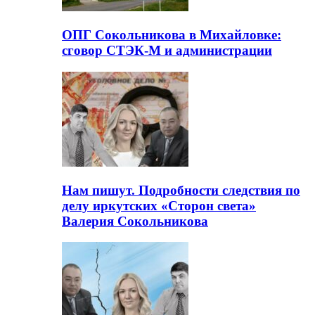
ОПГ Сокольникова в Михайловке:
сговор СТЭК-М и администрации
Нам пишут. Подробности следствия по
делу иркутских «Сторон света»
Валерия Сокольникова