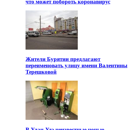
что может побороть коронавирус
Жители Бурятии предлагают
переименовать улицу имени Валентины
Терешковой
В Улан-Удэ неизвестные ночью