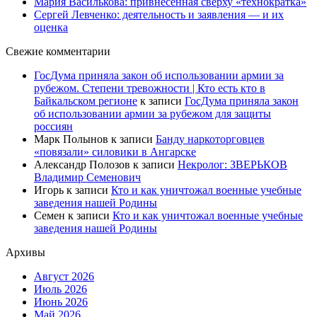
Мария Василькова: привнесённая сверху «технократка»
Сергей Левченко: деятельность и заявления — и их
оценка
Свежие комментарии
ГосДума приняла закон об использовании армии за
рубежом. Степени тревожности | Кто есть кто в
Байкальском регионе
к записи
ГосДума приняла закон
об использовании армии за рубежом для защиты
россиян
Марк Полынов
к записи
Банду наркоторговцев
«повязали» силовики в Ангарске
Александр Полозов
к записи
Некролог: ЗВЕРЬКОВ
Владимир Семенович
Игорь
к записи
Кто и как уничтожал военные учебные
заведения нашей Родины
Семен
к записи
Кто и как уничтожал военные учебные
заведения нашей Родины
Архивы
Август 2026
Июль 2026
Июнь 2026
Май 2026