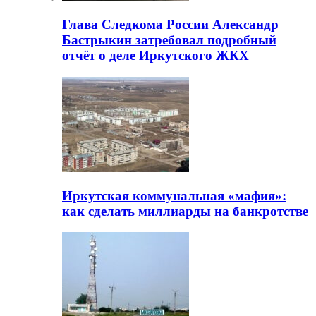
Глава Следкома России Александр
Бастрыкин затребовал подробный
отчёт о деле Иркутского ЖКХ
Иркутская коммунальная «мафия»:
как сделать миллиарды на банкротстве