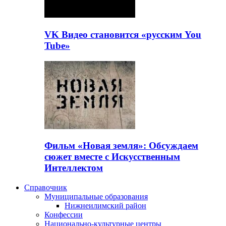
VK Видео становится «русским You
Tube»
Фильм «Новая земля»: Обсуждаем
сюжет вместе с Искусственным
Интеллектом
Справочник
Муниципальные образования
Нижнеилимский район
Конфессии
Национально-культурные центры