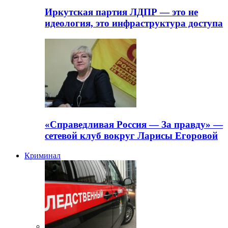
Иркутская партия ЛДПР — это не
идеология, это инфраструктура доступа
«Справедливая Россия — За правду» —
сетевой клуб вокруг Ларисы Егоровой
Криминал