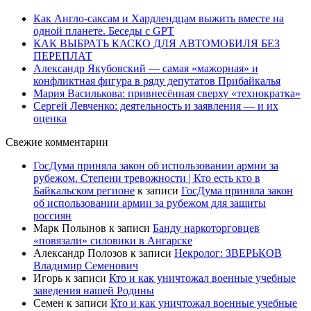
Как Англо-саксам и Хардлендцам выжить вместе на
одной планете. Беседы с GPT
КАК ВЫБРАТЬ КАСКО ДЛЯ АВТОМОБИЛЯ БЕЗ
ПЕРЕПЛАТ
Александр Якубовский — самая «мажорная» и
конфликтная фигура в ряду депутатов Прибайкалья
Мария Василькова: привнесённая сверху «технократка»
Сергей Левченко: деятельность и заявления — и их
оценка
Свежие комментарии
ГосДума приняла закон об использовании армии за
рубежом. Степени тревожности | Кто есть кто в
Байкальском регионе
к записи
ГосДума приняла закон
об использовании армии за рубежом для защиты
россиян
Марк Полынов
к записи
Банду наркоторговцев
«повязали» силовики в Ангарске
Александр Полозов
к записи
Некролог: ЗВЕРЬКОВ
Владимир Семенович
Игорь
к записи
Кто и как уничтожал военные учебные
заведения нашей Родины
Семен
к записи
Кто и как уничтожал военные учебные