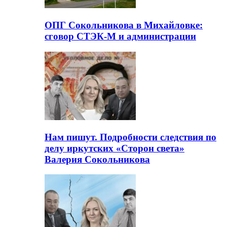
ОПГ Сокольникова в Михайловке:
сговор СТЭК-М и администрации
Нам пишут. Подробности следствия по
делу иркутских «Сторон света»
Валерия Сокольникова