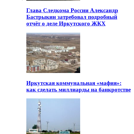
Глава Следкома России Александр
Бастрыкин затребовал подробный
отчёт о деле Иркутского ЖКХ
Иркутская коммунальная «мафия»:
как сделать миллиарды на банкротстве