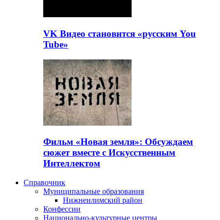
VK Видео становится «русским You
Tube»
Фильм «Новая земля»: Обсуждаем
сюжет вместе с Искусственным
Интеллектом
Справочник
Муниципальные образования
Нижнеилимский район
Конфессии
Национально-культурные центры