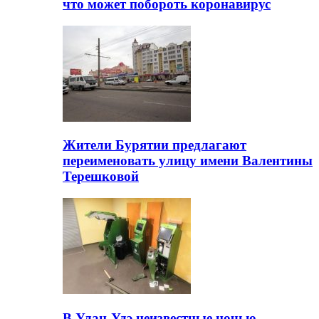
что может побороть коронавирус
Жители Бурятии предлагают
переименовать улицу имени Валентины
Терешковой
В Улан-Удэ неизвестные ночью