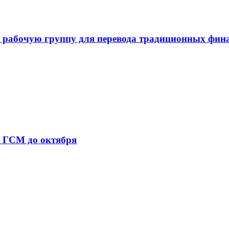
 рабочую группу для перевода традиционных фин
т ГСМ до октября