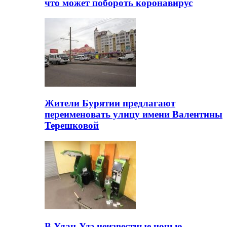
что может побороть коронавирус
Жители Бурятии предлагают
переименовать улицу имени Валентины
Терешковой
В Улан-Удэ неизвестные ночью