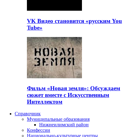
VK Видео становится «русским You
Tube»
Фильм «Новая земля»: Обсуждаем
сюжет вместе с Искусственным
Интеллектом
Справочник
Муниципальные образования
Нижнеилимский район
Конфессии
Национально-культурные центры