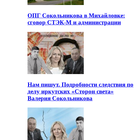
ОПГ Сокольникова в Михайловке:
сговор СТЭК-М и администрации
Нам пишут. Подробности следствия по
делу иркутских «Сторон света»
Валерия Сокольникова