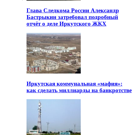
Глава Следкома России Александр
Бастрыкин затребовал подробный
отчёт о деле Иркутского ЖКХ
Иркутская коммунальная «мафия»:
как сделать миллиарды на банкротстве