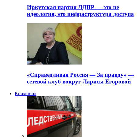
Иркутская партия ЛДПР — это не
идеология, это инфраструктура доступа
«Справедливая Россия — За правду» —
сетевой клуб вокруг Ларисы Егоровой
Криминал