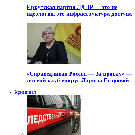
Иркутская партия ЛДПР — это не
идеология, это инфраструктура доступа
«Справедливая Россия — За правду» —
сетевой клуб вокруг Ларисы Егоровой
Криминал