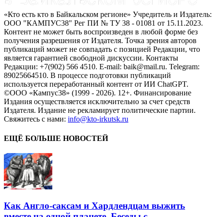
«Кто есть кто в Байкальском регионе» Учредитель и Издатель:
ООО "КАМПУС38" Рег ПИ № ТУ 38 - 01081 от 15.11.2023.
Контент не может быть воспроизведен в любой форме без
получения разрешения от Издателя. Точка зрения авторов
публикаций может не совпадать с позицией Редакции, что
является гарантией свободной дискуссии. Контакты
Редакции: +7(902) 566 4510. E-mail: baik@mail.ru. Telegram:
89025664510. В процессе подготовки публикаций
используется переработанный контент от ИИ ChatGPT.
©ООО «Кампус38» (1999 - 2026). 12+. Финансирование
Издания осуществляется исключительно за счет средств
Издателя. Издание не рекламирует политические партии.
Свяжитесь с нами:
info@kto-irkutsk.ru
ЕЩЁ БОЛЬШЕ НОВОСТЕЙ
Как Англо-саксам и Хардлендцам выжить
вместе на одной планете. Беседы с...