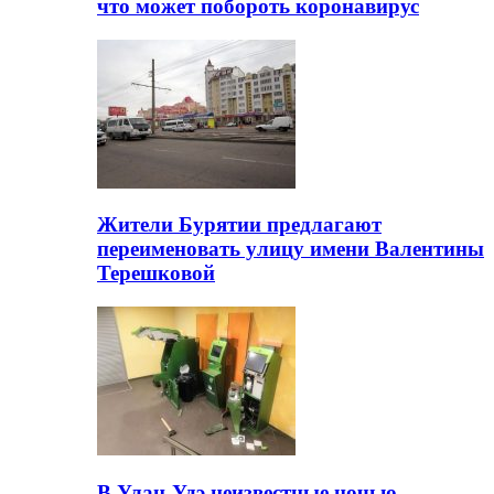
что может побороть коронавирус
Жители Бурятии предлагают
переименовать улицу имени Валентины
Терешковой
В Улан-Удэ неизвестные ночью