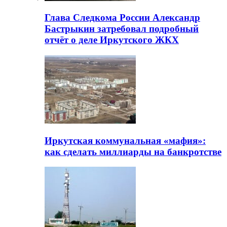
Глава Следкома России Александр
Бастрыкин затребовал подробный
отчёт о деле Иркутского ЖКХ
Иркутская коммунальная «мафия»:
как сделать миллиарды на банкротстве