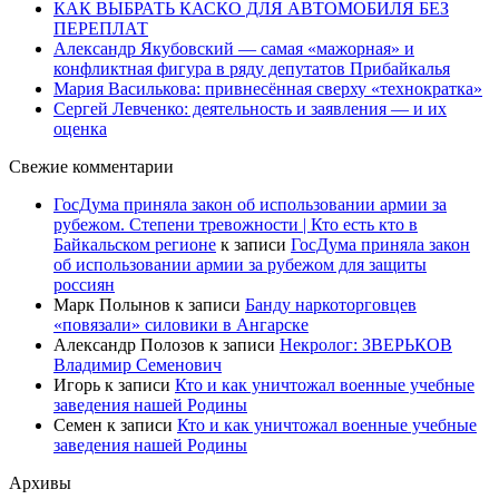
КАК ВЫБРАТЬ КАСКО ДЛЯ АВТОМОБИЛЯ БЕЗ
ПЕРЕПЛАТ
Александр Якубовский — самая «мажорная» и
конфликтная фигура в ряду депутатов Прибайкалья
Мария Василькова: привнесённая сверху «технократка»
Сергей Левченко: деятельность и заявления — и их
оценка
Свежие комментарии
ГосДума приняла закон об использовании армии за
рубежом. Степени тревожности | Кто есть кто в
Байкальском регионе
к записи
ГосДума приняла закон
об использовании армии за рубежом для защиты
россиян
Марк Полынов
к записи
Банду наркоторговцев
«повязали» силовики в Ангарске
Александр Полозов
к записи
Некролог: ЗВЕРЬКОВ
Владимир Семенович
Игорь
к записи
Кто и как уничтожал военные учебные
заведения нашей Родины
Семен
к записи
Кто и как уничтожал военные учебные
заведения нашей Родины
Архивы