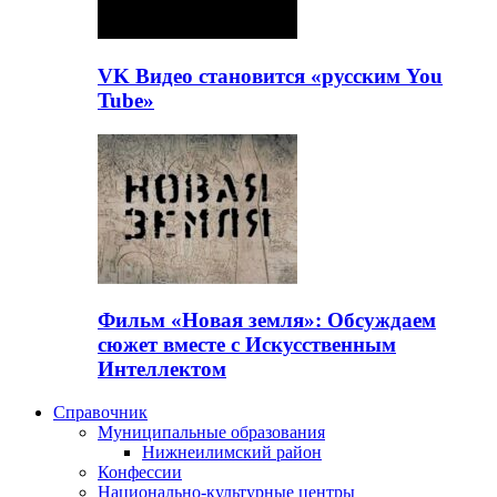
VK Видео становится «русским You
Tube»
Фильм «Новая земля»: Обсуждаем
сюжет вместе с Искусственным
Интеллектом
Справочник
Муниципальные образования
Нижнеилимский район
Конфессии
Национально-культурные центры