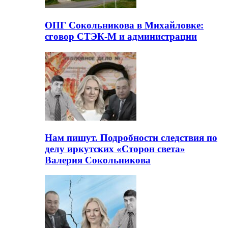
ОПГ Сокольникова в Михайловке:
сговор СТЭК-М и администрации
Нам пишут. Подробности следствия по
делу иркутских «Сторон света»
Валерия Сокольникова