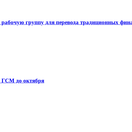
 рабочую группу для перевода традиционных фин
т ГСМ до октября