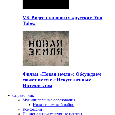
VK Видео становится «русским You
Tube»
Фильм «Новая земля»: Обсуждаем
сюжет вместе с Искусственным
Интеллектом
Справочник
Муниципальные образования
Нижнеилимский район
Конфессии
Национально-культурные центры