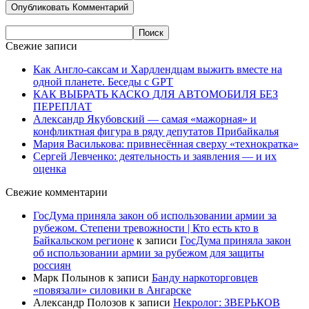
Свежие записи
Как Англо-саксам и Хардлендцам выжить вместе на
одной планете. Беседы с GPT
КАК ВЫБРАТЬ КАСКО ДЛЯ АВТОМОБИЛЯ БЕЗ
ПЕРЕПЛАТ
Александр Якубовский — самая «мажорная» и
конфликтная фигура в ряду депутатов Прибайкалья
Мария Василькова: привнесённая сверху «технократка»
Сергей Левченко: деятельность и заявления — и их
оценка
Свежие комментарии
ГосДума приняла закон об использовании армии за
рубежом. Степени тревожности | Кто есть кто в
Байкальском регионе
к записи
ГосДума приняла закон
об использовании армии за рубежом для защиты
россиян
Марк Полынов
к записи
Банду наркоторговцев
«повязали» силовики в Ангарске
Александр Полозов
к записи
Некролог: ЗВЕРЬКОВ