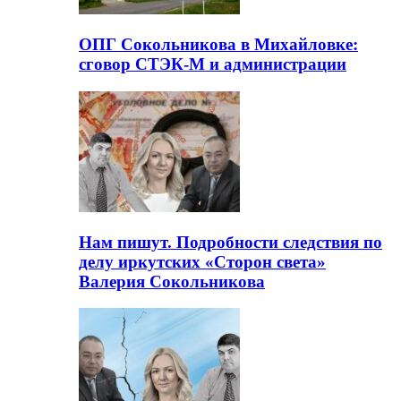
ОПГ Сокольникова в Михайловке:
сговор СТЭК-М и администрации
Нам пишут. Подробности следствия по
делу иркутских «Сторон света»
Валерия Сокольникова