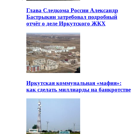
Глава Следкома России Александр
Бастрыкин затребовал подробный
отчёт о деле Иркутского ЖКХ
Иркутская коммунальная «мафия»:
как сделать миллиарды на банкротстве