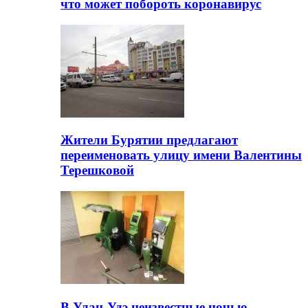
что может побороть коронавирус
Жители Бурятии предлагают
переименовать улицу имени Валентины
Терешковой
В Улан-Удэ неизвестные ночью