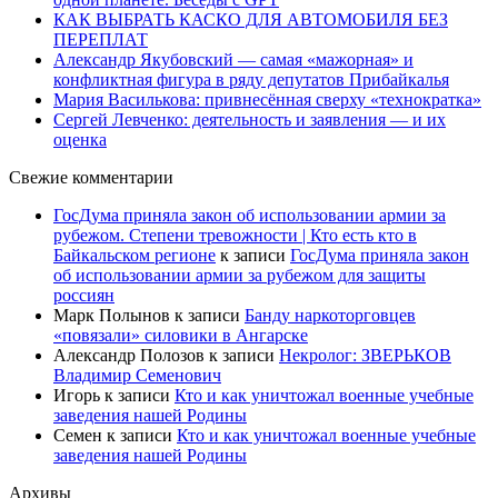
КАК ВЫБРАТЬ КАСКО ДЛЯ АВТОМОБИЛЯ БЕЗ
ПЕРЕПЛАТ
Александр Якубовский — самая «мажорная» и
конфликтная фигура в ряду депутатов Прибайкалья
Мария Василькова: привнесённая сверху «технократка»
Сергей Левченко: деятельность и заявления — и их
оценка
Свежие комментарии
ГосДума приняла закон об использовании армии за
рубежом. Степени тревожности | Кто есть кто в
Байкальском регионе
к записи
ГосДума приняла закон
об использовании армии за рубежом для защиты
россиян
Марк Полынов
к записи
Банду наркоторговцев
«повязали» силовики в Ангарске
Александр Полозов
к записи
Некролог: ЗВЕРЬКОВ
Владимир Семенович
Игорь
к записи
Кто и как уничтожал военные учебные
заведения нашей Родины
Семен
к записи
Кто и как уничтожал военные учебные
заведения нашей Родины
Архивы