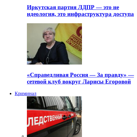
Иркутская партия ЛДПР — это не
идеология, это инфраструктура доступа
«Справедливая Россия — За правду» —
сетевой клуб вокруг Ларисы Егоровой
Криминал