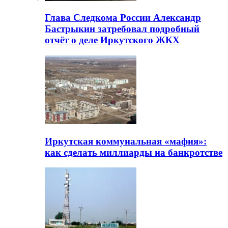
Глава Следкома России Александр
Бастрыкин затребовал подробный
отчёт о деле Иркутского ЖКХ
Иркутская коммунальная «мафия»:
как сделать миллиарды на банкротстве