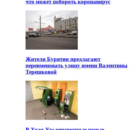
что может побороть коронавирус
Жители Бурятии предлагают
переименовать улицу имени Валентины
Терешковой
В Улан-Удэ неизвестные ночью