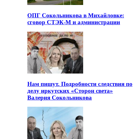
ОПГ Сокольникова в Михайловке:
сговор СТЭК-М и администрации
Нам пишут. Подробности следствия по
делу иркутских «Сторон света»
Валерия Сокольникова