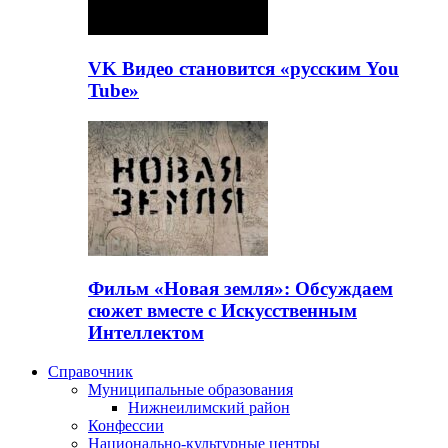
VK Видео становится «русским You
Tube»
Фильм «Новая земля»: Обсуждаем
сюжет вместе с Искусственным
Интеллектом
Справочник
Муниципальные образования
Нижнеилимский район
Конфессии
Национально-культурные центры