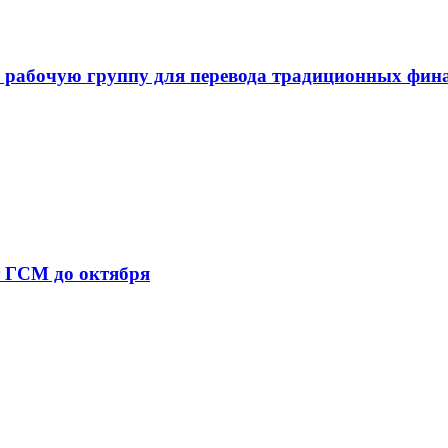
 рабочую группу для перевода традиционных фин
т ГСМ до октября