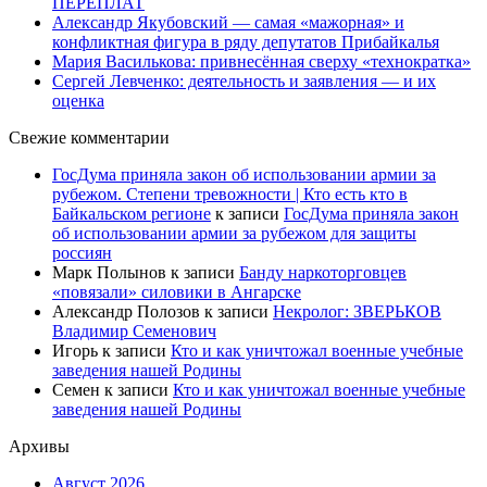
ПЕРЕПЛАТ
Александр Якубовский — самая «мажорная» и
конфликтная фигура в ряду депутатов Прибайкалья
Мария Василькова: привнесённая сверху «технократка»
Сергей Левченко: деятельность и заявления — и их
оценка
Свежие комментарии
ГосДума приняла закон об использовании армии за
рубежом. Степени тревожности | Кто есть кто в
Байкальском регионе
к записи
ГосДума приняла закон
об использовании армии за рубежом для защиты
россиян
Марк Полынов
к записи
Банду наркоторговцев
«повязали» силовики в Ангарске
Александр Полозов
к записи
Некролог: ЗВЕРЬКОВ
Владимир Семенович
Игорь
к записи
Кто и как уничтожал военные учебные
заведения нашей Родины
Семен
к записи
Кто и как уничтожал военные учебные
заведения нашей Родины
Архивы
Август 2026