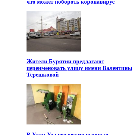
что может побороть коронавирус
Жители Бурятии предлагают
переименовать улицу имени Валентины
Терешковой
В Улан-Удэ неизвестные ночью