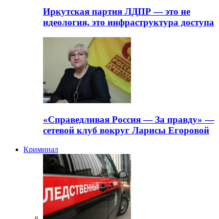
Иркутская партия ЛДПР — это не
идеология, это инфраструктура доступа
«Справедливая Россия — За правду» —
сетевой клуб вокруг Ларисы Егоровой
Криминал