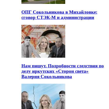
ОПГ Сокольникова в Михайловке:
сговор СТЭК-М и администрации
Нам пишут. Подробности следствия по
делу иркутских «Сторон света»
Валерия Сокольникова