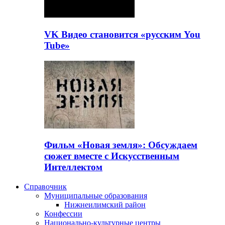
VK Видео становится «русским You
Tube»
Фильм «Новая земля»: Обсуждаем
сюжет вместе с Искусственным
Интеллектом
Справочник
Муниципальные образования
Нижнеилимский район
Конфессии
Национально-культурные центры