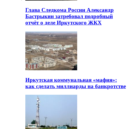
Глава Следкома России Александр
Бастрыкин затребовал подробный
отчёт о деле Иркутского ЖКХ
Иркутская коммунальная «мафия»:
как сделать миллиарды на банкротстве