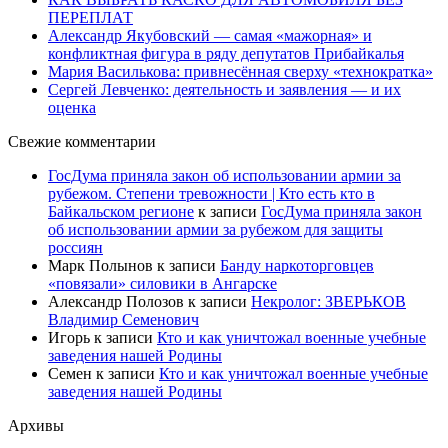
ПЕРЕПЛАТ
Александр Якубовский — самая «мажорная» и
конфликтная фигура в ряду депутатов Прибайкалья
Мария Василькова: привнесённая сверху «технократка»
Сергей Левченко: деятельность и заявления — и их
оценка
Свежие комментарии
ГосДума приняла закон об использовании армии за
рубежом. Степени тревожности | Кто есть кто в
Байкальском регионе
к записи
ГосДума приняла закон
об использовании армии за рубежом для защиты
россиян
Марк Полынов
к записи
Банду наркоторговцев
«повязали» силовики в Ангарске
Александр Полозов
к записи
Некролог: ЗВЕРЬКОВ
Владимир Семенович
Игорь
к записи
Кто и как уничтожал военные учебные
заведения нашей Родины
Семен
к записи
Кто и как уничтожал военные учебные
заведения нашей Родины
Архивы