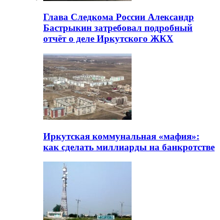
Глава Следкома России Александр
Бастрыкин затребовал подробный
отчёт о деле Иркутского ЖКХ
Иркутская коммунальная «мафия»:
как сделать миллиарды на банкротстве