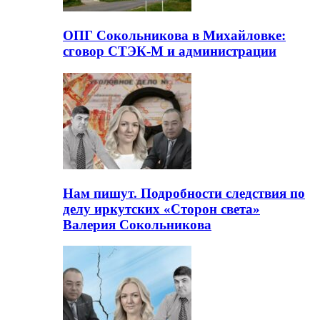
ОПГ Сокольникова в Михайловке:
сговор СТЭК-М и администрации
Нам пишут. Подробности следствия по
делу иркутских «Сторон света»
Валерия Сокольникова