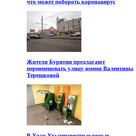
что может побороть коронавирус
Жители Бурятии предлагают
переименовать улицу имени Валентины
Терешковой
В Улан-Удэ неизвестные ночью