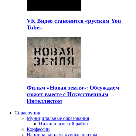
VK Видео становится «русским You
Tube»
Фильм «Новая земля»: Обсуждаем
сюжет вместе с Искусственным
Интеллектом
Справочник
Муниципальные образования
Нижнеилимский район
Конфессии
Национально-культурные центры