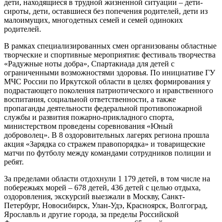
дети, находящиеся в трудной жизненной ситуации – дети-
сироты, дети, оставшиеся без попечения родителей, дети из
малоимущих, многодетных семей и семей одиноких
родителей.
В рамках специализированных смен организованы областные
творческие и спортивные мероприятия: фестиваль творчества
«Радужные ноты добра», Спартакиада для детей с
ограниченными возможностями здоровья. По инициативе ГУ
МЧС России по Иркутской области в целях формирования у
подрастающего поколения патриотического и нравственного
воспитания, социальной ответственности, а также
пропаганды деятельности федеральной противопожарной
службы и развития пожарно-прикладного спорта,
министерством проведены соревнования «Юный
доброволец». В 8 оздоровительных лагерях региона прошла
акция «Зарядка со стражем правопорядка» и товарищеские
матчи по футболу между командами сотрудников полиции и
ребят.
За пределами области отдохнули 1 179 детей, в том числе на
побережьях морей – 678 детей, 436 детей с целью отдыха,
оздоровления, экскурсий выезжали в Москву, Санкт-
Петербург, Новосибирск, Улан-Удэ, Красноярск, Волгоград,
Ярославль и другие города, за пределы Российской