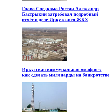
Глава Следкома России Александр
Бастрыкин затребовал подробный
отчёт о деле Иркутского ЖКХ
Иркутская коммунальная «мафия»:
как сделать миллиарды на банкротстве