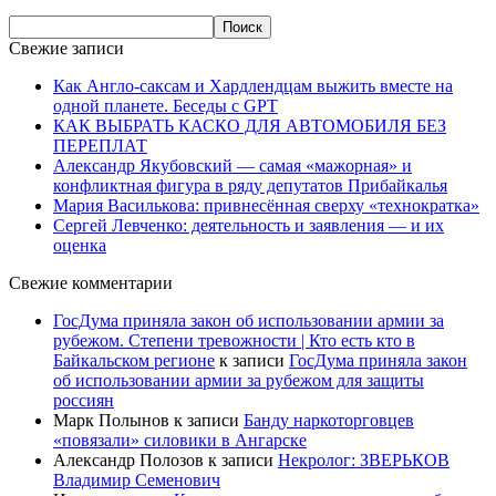
Свежие записи
Как Англо-саксам и Хардлендцам выжить вместе на
одной планете. Беседы с GPT
КАК ВЫБРАТЬ КАСКО ДЛЯ АВТОМОБИЛЯ БЕЗ
ПЕРЕПЛАТ
Александр Якубовский — самая «мажорная» и
конфликтная фигура в ряду депутатов Прибайкалья
Мария Василькова: привнесённая сверху «технократка»
Сергей Левченко: деятельность и заявления — и их
оценка
Свежие комментарии
ГосДума приняла закон об использовании армии за
рубежом. Степени тревожности | Кто есть кто в
Байкальском регионе
к записи
ГосДума приняла закон
об использовании армии за рубежом для защиты
россиян
Марк Полынов
к записи
Банду наркоторговцев
«повязали» силовики в Ангарске
Александр Полозов
к записи
Некролог: ЗВЕРЬКОВ
Владимир Семенович