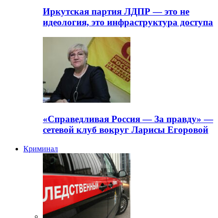
Иркутская партия ЛДПР — это не
идеология, это инфраструктура доступа
«Справедливая Россия — За правду» —
сетевой клуб вокруг Ларисы Егоровой
Криминал