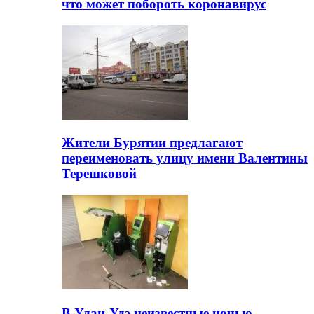
что может побороть коронавирус
Жители Бурятии предлагают
переименовать улицу имени Валентины
Терешковой
В Улан-Удэ неизвестные ночью