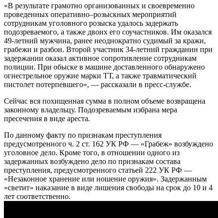
«В результате грамотно организованных и своевременно
проведенных оперативно–розыскных мероприятий
сотрудникам уголовного розыска удалось задержать
подозреваемого, а также двоих его соучастников. Им оказался
49-летний мужчина, ранее неоднократно судимый за кражи,
грабежи и разбои. Второй участник 34-летний гражданин при
задержании оказал активное сопротивление сотрудникам
полиции. При обыске в машине доставленного обнаружено
огнестрельное оружие марки ТТ, а также травматический
пистолет потерпевшего», — рассказали в пресс-службе.
Сейчас вся похищенная сумма в полном объеме возвращена
законному владельцу. Подозреваемым избрана мера
пресечения в виде ареста.
По данному факту по признакам преступления
предусмотренного ч. 2 ст. 162 УК РФ — «Грабеж» возбуждено
уголовное дело. Кроме того, в отношении одного из
задержанных возбуждено дело по признакам состава
преступления, предусмотренного статьей 222 УК РФ —
«Незаконное хранение или ношение оружия». Задержанным
«светит» наказание в виде лишения свободы на срок до 10 и 4
лет соответственно.