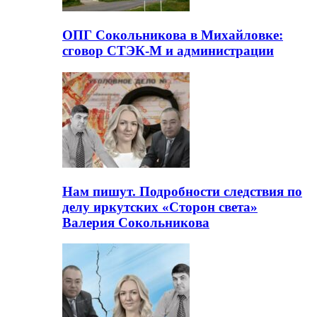
ОПГ Сокольникова в Михайловке:
сговор СТЭК-М и администрации
Нам пишут. Подробности следствия по
делу иркутских «Сторон света»
Валерия Сокольникова