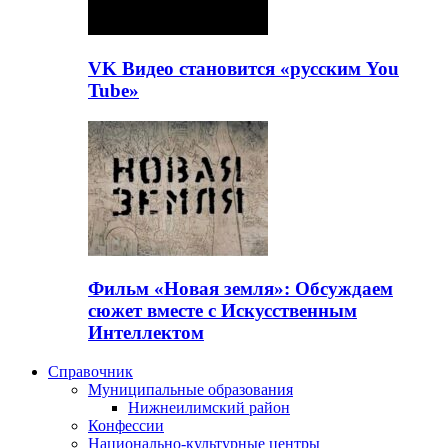
VK Видео становится «русским You
Tube»
Фильм «Новая земля»: Обсуждаем
сюжет вместе с Искусственным
Интеллектом
Справочник
Муниципальные образования
Нижнеилимский район
Конфессии
Национально-культурные центры