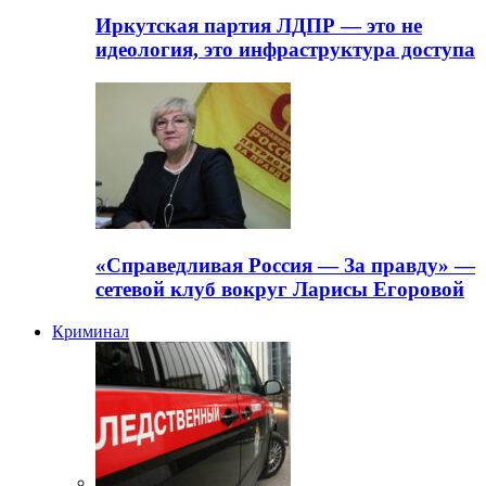
Иркутская партия ЛДПР — это не
идеология, это инфраструктура доступа
«Справедливая Россия — За правду» —
сетевой клуб вокруг Ларисы Егоровой
Криминал