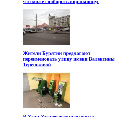
что может побороть коронавирус
Жители Бурятии предлагают
переименовать улицу имени Валентины
Терешковой
В Улан-Удэ неизвестные ночью