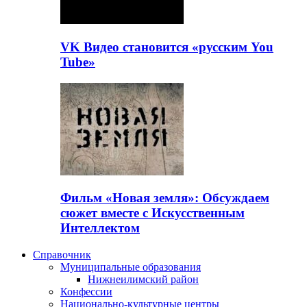
VK Видео становится «русским You
Tube»
Фильм «Новая земля»: Обсуждаем
сюжет вместе с Искусственным
Интеллектом
Справочник
Муниципальные образования
Нижнеилимский район
Конфессии
Национально-культурные центры