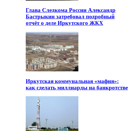
Глава Следкома России Александр
Бастрыкин затребовал подробный
отчёт о деле Иркутского ЖКХ
Иркутская коммунальная «мафия»:
как сделать миллиарды на банкротстве