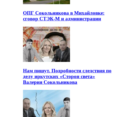
ОПГ Сокольникова в Михайловке:
сговор СТЭК-М и администрации
Нам пишут. Подробности следствия по
делу иркутских «Сторон света»
Валерия Сокольникова