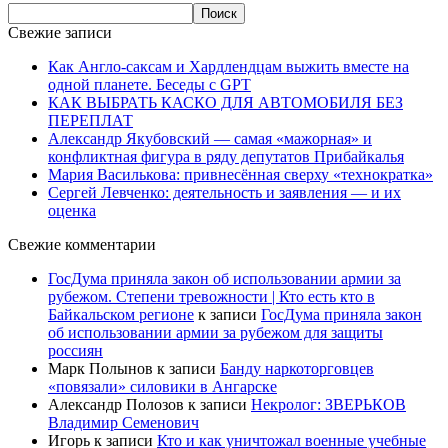
Свежие записи
Как Англо-саксам и Хардлендцам выжить вместе на
одной планете. Беседы с GPT
КАК ВЫБРАТЬ КАСКО ДЛЯ АВТОМОБИЛЯ БЕЗ
ПЕРЕПЛАТ
Александр Якубовский — самая «мажорная» и
конфликтная фигура в ряду депутатов Прибайкалья
Мария Василькова: привнесённая сверху «технократка»
Сергей Левченко: деятельность и заявления — и их
оценка
Свежие комментарии
ГосДума приняла закон об использовании армии за
рубежом. Степени тревожности | Кто есть кто в
Байкальском регионе
к записи
ГосДума приняла закон
об использовании армии за рубежом для защиты
россиян
Марк Полынов
к записи
Банду наркоторговцев
«повязали» силовики в Ангарске
Александр Полозов
к записи
Некролог: ЗВЕРЬКОВ
Владимир Семенович
Игорь
к записи
Кто и как уничтожал военные учебные