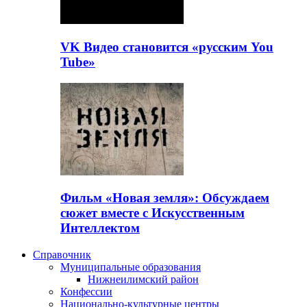
VK Видео становится «русским You
Tube»
Фильм «Новая земля»: Обсуждаем
сюжет вместе с Искусственным
Интеллектом
Справочник
Муниципальные образования
Нижнеилимский район
Конфессии
Национально-культурные центры