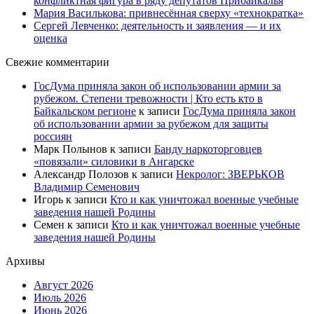
конфликтная фигура в ряду депутатов Прибайкалья
Мария Василькова: привнесённая сверху «технократка»
Сергей Левченко: деятельность и заявления — и их
оценка
Свежие комментарии
ГосДума приняла закон об использовании армии за
рубежом. Степени тревожности | Кто есть кто в
Байкальском регионе
к записи
ГосДума приняла закон
об использовании армии за рубежом для защиты
россиян
Марк Полынов
к записи
Банду наркоторговцев
«повязали» силовики в Ангарске
Александр Полозов
к записи
Некролог: ЗВЕРЬКОВ
Владимир Семенович
Игорь
к записи
Кто и как уничтожал военные учебные
заведения нашей Родины
Семен
к записи
Кто и как уничтожал военные учебные
заведения нашей Родины
Архивы
Август 2026
Июль 2026
Июнь 2026