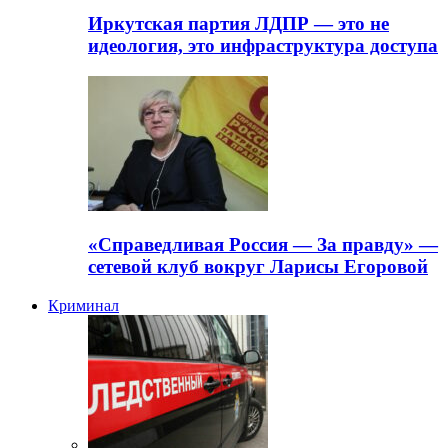
Иркутская партия ЛДПР — это не
идеология, это инфраструктура доступа
«Справедливая Россия — За правду» —
сетевой клуб вокруг Ларисы Егоровой
Криминал