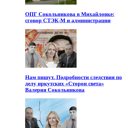
ОПГ Сокольникова в Михайловке:
сговор СТЭК-М и администрации
Нам пишут. Подробности следствия по
делу иркутских «Сторон света»
Валерия Сокольникова