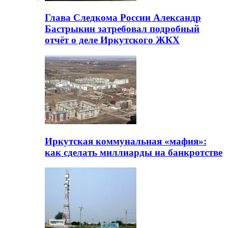
Глава Следкома России Александр
Бастрыкин затребовал подробный
отчёт о деле Иркутского ЖКХ
Иркутская коммунальная «мафия»:
как сделать миллиарды на банкротстве