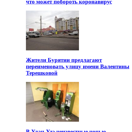
что может побороть коронавирус
Жители Бурятии предлагают
переименовать улицу имени Валентины
Терешковой
В Улан-Удэ неизвестные ночью