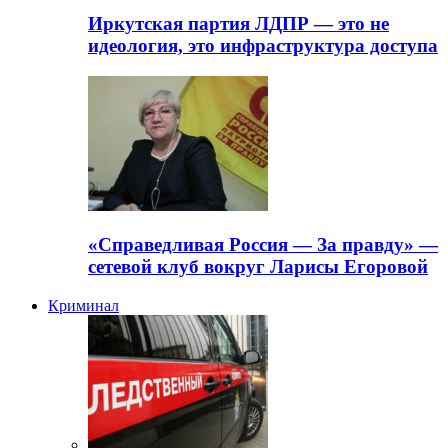
Иркутская партия ЛДПР — это не
идеология, это инфраструктура доступа
«Справедливая Россия — За правду» —
сетевой клуб вокруг Ларисы Егоровой
Криминал