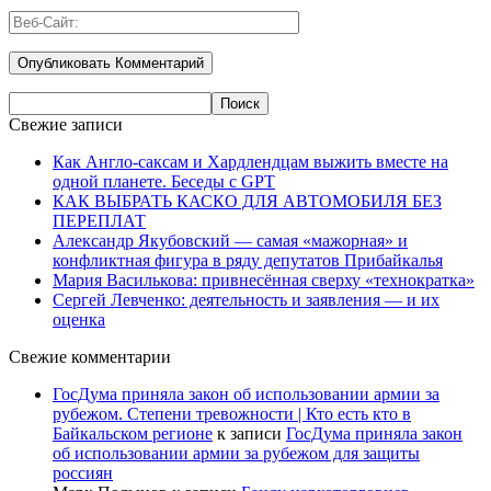
Свежие записи
Как Англо-саксам и Хардлендцам выжить вместе на
одной планете. Беседы с GPT
КАК ВЫБРАТЬ КАСКО ДЛЯ АВТОМОБИЛЯ БЕЗ
ПЕРЕПЛАТ
Александр Якубовский — самая «мажорная» и
конфликтная фигура в ряду депутатов Прибайкалья
Мария Василькова: привнесённая сверху «технократка»
Сергей Левченко: деятельность и заявления — и их
оценка
Свежие комментарии
ГосДума приняла закон об использовании армии за
рубежом. Степени тревожности | Кто есть кто в
Байкальском регионе
к записи
ГосДума приняла закон
об использовании армии за рубежом для защиты
россиян