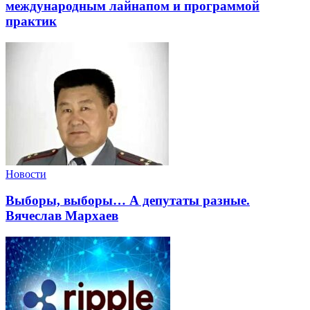
международным лайнапом и программой
практик
Новости
Выборы, выборы… А депутаты разные.
Вячеслав Мархаев