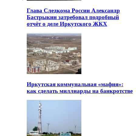
Глава Следкома России Александр
Бастрыкин затребовал подробный
отчёт о деле Иркутского ЖКХ
Иркутская коммунальная «мафия»:
как сделать миллиарды на банкротстве