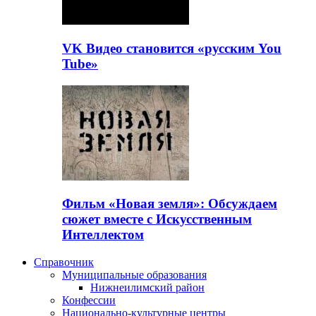
VK Видео становится «русским You
Tube»
Фильм «Новая земля»: Обсуждаем
сюжет вместе с Искусственным
Интеллектом
Справочник
Муниципальные образования
Нижнеилимский район
Конфессии
Национально-культурные центры