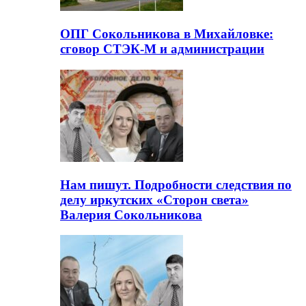
ОПГ Сокольникова в Михайловке:
сговор СТЭК-М и администрации
Нам пишут. Подробности следствия по
делу иркутских «Сторон света»
Валерия Сокольникова