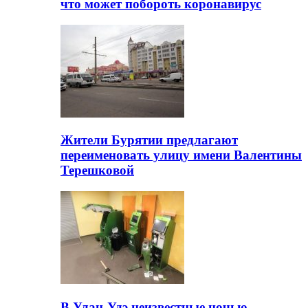
что может побороть коронавирус
Жители Бурятии предлагают
переименовать улицу имени Валентины
Терешковой
В Улан-Удэ неизвестные ночью