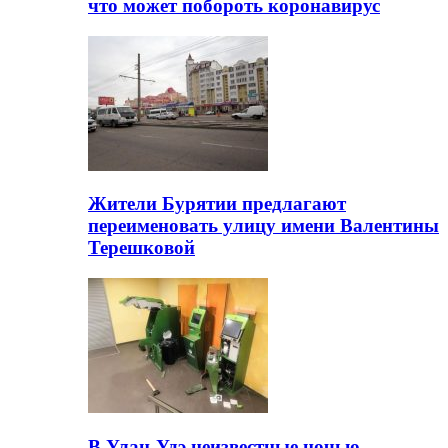
что может побороть коронавирус
Жители Бурятии предлагают
переименовать улицу имени Валентины
Терешковой
В Улан-Удэ неизвестные ночью