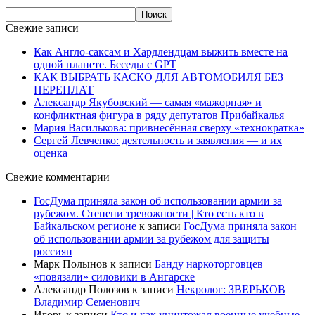
Свежие записи
Как Англо-саксам и Хардлендцам выжить вместе на
одной планете. Беседы с GPT
КАК ВЫБРАТЬ КАСКО ДЛЯ АВТОМОБИЛЯ БЕЗ
ПЕРЕПЛАТ
Александр Якубовский — самая «мажорная» и
конфликтная фигура в ряду депутатов Прибайкалья
Мария Василькова: привнесённая сверху «технократка»
Сергей Левченко: деятельность и заявления — и их
оценка
Свежие комментарии
ГосДума приняла закон об использовании армии за
рубежом. Степени тревожности | Кто есть кто в
Байкальском регионе
к записи
ГосДума приняла закон
об использовании армии за рубежом для защиты
россиян
Марк Полынов
к записи
Банду наркоторговцев
«повязали» силовики в Ангарске
Александр Полозов
к записи
Некролог: ЗВЕРЬКОВ
Владимир Семенович
Игорь
к записи
Кто и как уничтожал военные учебные