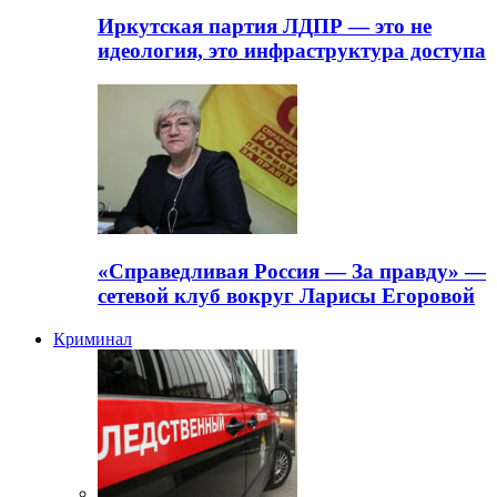
Иркутская партия ЛДПР — это не
идеология, это инфраструктура доступа
«Справедливая Россия — За правду» —
сетевой клуб вокруг Ларисы Егоровой
Криминал