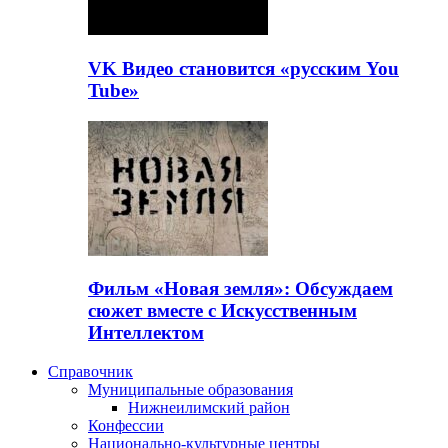
VK Видео становится «русским You
Tube»
Фильм «Новая земля»: Обсуждаем
сюжет вместе с Искусственным
Интеллектом
Справочник
Муниципальные образования
Нижнеилимский район
Конфессии
Национально-культурные центры