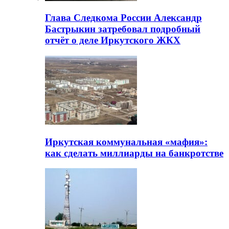
Глава Следкома России Александр
Бастрыкин затребовал подробный
отчёт о деле Иркутского ЖКХ
Иркутская коммунальная «мафия»:
как сделать миллиарды на банкротстве