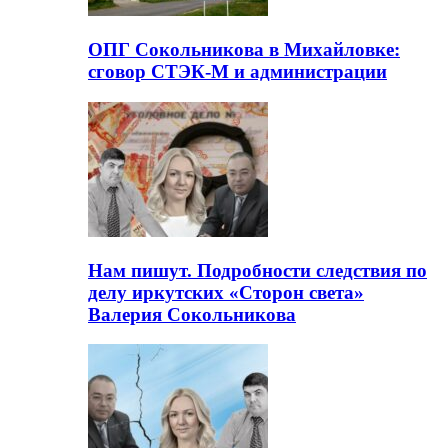
ОПГ Сокольникова в Михайловке:
сговор СТЭК-М и администрации
Нам пишут. Подробности следствия по
делу иркутских «Сторон света»
Валерия Сокольникова